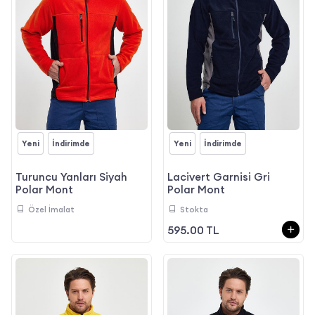
Yeni
İndirimde
Yeni
İndirimde
Turuncu Yanları Siyah
Lacivert Garnisi Gri
Polar Mont
Polar Mont
Özel İmalat
Stokta
595.00 TL