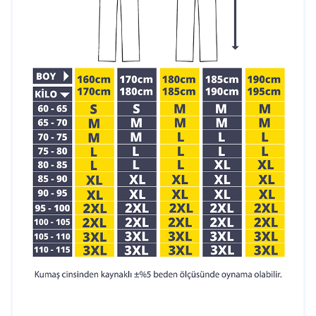
fiyatlandırma ve hızlı üretim imkânı sağlıyoruz.
Zamanında Teslimat: Siparişlerinizi söz verilen tarihte ve
eksiksiz olarak teslim ediyoruz.
İletişim Bilgileri
Telefon: 0212 909 19 45
WhatsApp: 0532 685 83 00
Mail:
teklif@ismarketi.com