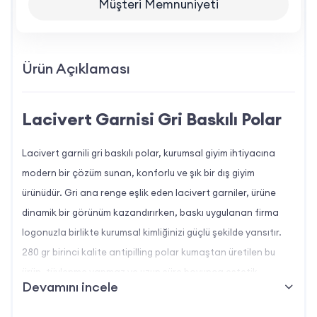
Müşteri Memnuniyeti
Ürün Açıklaması
Lacivert Garnisi Gri Baskılı Polar
Lacivert garnili gri baskılı polar, kurumsal giyim ihtiyacına
modern bir çözüm sunan, konforlu ve şık bir dış giyim
ürünüdür. Gri ana renge eşlik eden lacivert garniler, ürüne
dinamik bir görünüm kazandırırken, baskı uygulanan firma
logonuzla birlikte kurumsal kimliğinizi güçlü şekilde yansıtır.
280 gr birinci kalite antipilling polar kumaştan üretilen bu
ürün, tüylenme yapmaz ve uzun süre boyunca estetik
Devamını incele
görünümünü korur.