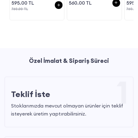
595.00 TL
595.
560.00 TL
760.00 TL
760.00
Özel İmalat & Sipariş Süreci
1
Teklif İste
Stoklarımızda mevcut olmayan ürünler için teklif
isteyerek üretim yaptırabilirsiniz.