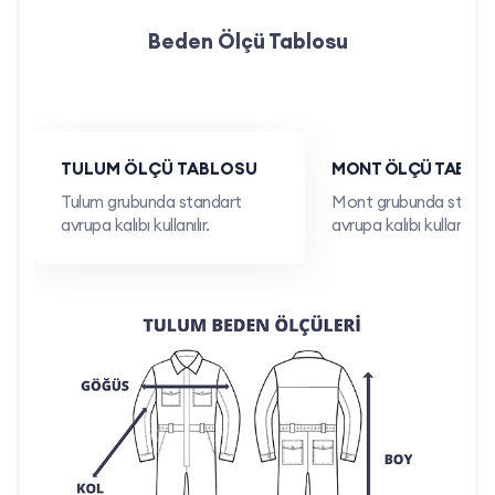
Beden Ölçü Tablosu
Etkinlik ve Organizasyonlar: Takım ruhunu yansıtan özel
tasarımıyla toplu organizasyonlarda tercih edilebilir.
Günlük Kullanım: Modern tasarımı sayesinde şehirde veya
TULUM ÖLÇÜ TABLOSU
MONT ÖLÇÜ TABLO
açık havada günlük olarak da rahatlıkla kullanılabilir.
Tulum grubunda standart
Mont grubunda standa
avrupa kalıbı kullanılır.
avrupa kalıbı kullanılır.
Neden İş Marketi?
Kendi Üretimimiz: Ürünlerimiz, kalite kontrol süreçlerinden
geçerek kendi tesislerimizde üretilmektedir.
Kurumsal Özelleştirme: Logo baskısı, renk ve beden
seçenekleriyle firmanıza özel çözümler sunuyoruz.
Toplu Alım Avantajı: Minimum sipariş miktarıyla uygun