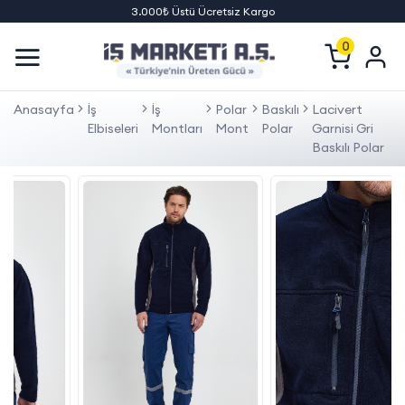
3.000₺ Üstü Ücretsiz Kargo
0
Anasayfa
İş
İş
Polar
Baskılı
Lacivert
Elbiseleri
Montları
Mont
Polar
Garnisi Gri
Baskılı Polar