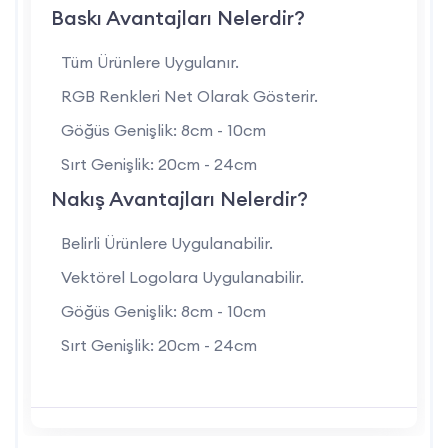
Baskı Avantajları Nelerdir?
uygulanabilen logo baskısı ile firmanıza özel hale getirilebilir.
Tüm Ürünlere Uygulanır.
Lacivert Garnili Tasarım: Gri renge kontrast sağlayan
RGB Renkleri Net Olarak Gösterir.
lacivert garniler, ürüne modern ve dikkat çekici bir görünüm
Göğüs Genişlik: 8cm - 10cm
katar.
Sırt Genişlik: 20cm - 24cm
Unisex Kalıp: Erkek ve kadın çalışanların ortak kullanımı için
Nakış Avantajları Nelerdir?
standart kesimle üretilmiştir.
Belirli Ürünlere Uygulanabilir.
Kullanım Alanları
Vektörel Logolara Uygulanabilir.
Göğüs Genişlik: 8cm - 10cm
Kurumsal Personel Kıyafeti: Fabrika, depo, ofis ve saha
Sırt Genişlik: 20cm - 24cm
çalışanları için ideal bir dış giyim seçeneğidir.
Promosyon Ürünü: Baskılı yapısıyla kurumsal tanıtımlarda
kullanılabilecek etkili bir promosyon çözümüdür.