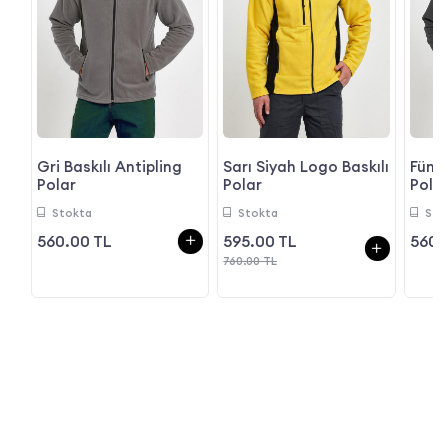
rt
Gri Baskılı Antipling
Sarı Siyah Logo Baskılı
Füme
Polar
Polar
Pola
Stokta
Stokta
Sto
595.00 TL
560.00 TL
560.
760.00 TL