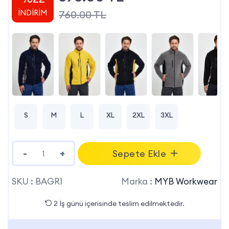
İNDİRİM
760.00 TL
S
M
L
XL
2XL
3XL
-
+
Sepete Ekle
SKU :
BAGR1
Marka :
MYB Workwear
2 İş günü içerisinde teslim edilmektedir.