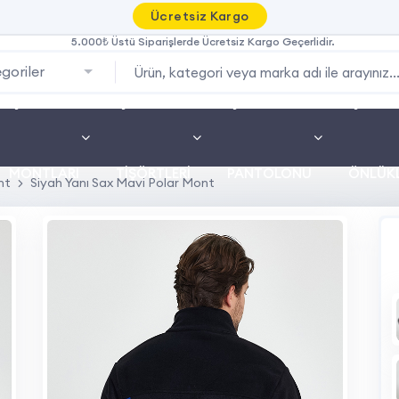
Ücretsiz Kargo
5.000₺ Üstü Siparişlerde Ücretsiz Kargo Geçerlidir.
goriler
İŞ
İŞ
İŞ
İŞ
MONTLARI
TIŞÖRTLERI
PANTOLONU
ÖNLÜKL
nt
Siyah Yanı Sax Mavi Polar Mont