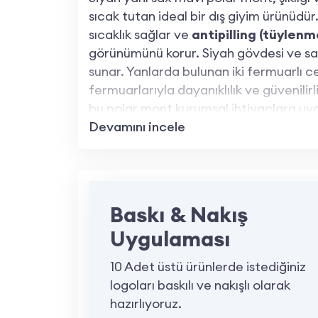
sıcak tutan ideal bir dış giyim ürünüdür
sıcaklık sağlar ve
antipilling (tüyle
görünümünü korur. Siyah gövdesi ve sa
sunar. Yanlarda bulunan iki fermuarlı ce
fermuarlarıyla dayanıklılık ve güvenilirl
bu polar mont kurumsal ihtiyaçlara uygun
Devamını incele
Siyah Yanı Sax Mavi Polar Mont Özell
280 gr 1. Kalite Polar Kumaş:
Nefes al
sahiptir.
Baskı & Nakış
Antipilling Özelliği:
Tüylenme yapmaya
Uygulaması
Siyah Gövde ve Sax Mavi Yan Detay
10 Adet üstü ürünlerde istediğiniz
profesyonel bir görünüm sunar.
logoları baskılı ve nakışlı olarak
Yanlarda Fermuarlı Cepler:
Eşyaların
hazırlıyoruz.
cep bulunur.