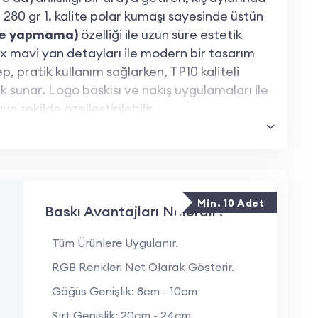
. 280 gr 1. kalite polar kumaşı sayesinde üstün
nme yapmama)
özelliği ile uzun süre estetik
x mavi yan detayları ile modern bir tasarım
p, pratik kullanım sağlarken, TP10 kaliteli
ik sunar. Logo baskısı ve nakış uygulamaları ile
 şekilde özelleştirilebilir.
ikleri Nelerdir?
abilir, sıcak tutan ve dayanıklı bir yapıya
Min. 10 Adet
Baskı Avantajları Nelerdir?
n kumaşı uzun ömürlü kullanım sağlar.
Tüm Ürünlere Uygulanır.
lar:
Modern tasarımıyla dikkat çeker ve
RGB Renkleri Net Olarak Gösterir.
Göğüs Genişlik: 8cm - 10cm
ızı güvenle saklamanızı sağlayan iki fermuarlı
Sırt Genişlik: 20cm - 24cm