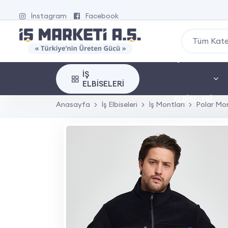
İnstagram
Facebook
Tüm Kate
İŞ
İŞ
ELBISELERI
ELBISELERI
Anasayfa
İş Elbiseleri
İş Montları
Polar Mo