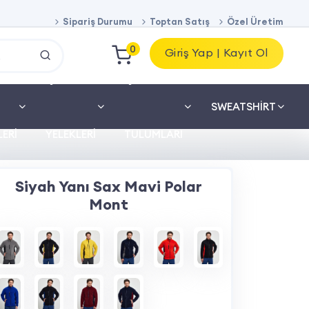
Sipariş Durumu
Toptan Satış
Özel Üretim
0
Giriş Yap | Kayıt Ol
İŞ
İŞ
SWEATSHIRT
ERI
YELEKLERI
TULUMLARI
Siyah Yanı Sax Mavi Polar
Mont