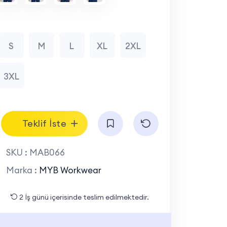
S
M
L
XL
2XL
3XL
Teklif İste
SKU :
MAB066
Marka :
MYB Workwear
2 İş günü içerisinde teslim edilmektedir.