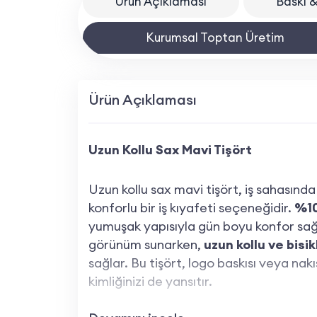
Ürün Açıklaması
Baskı &
Kurumsal Toptan Üretim
Ürün Açıklaması
Uzun Kollu Sax Mavi Tişört
Uzun kollu sax mavi tişört, iş sahasınd
konforlu bir iş kıyafeti seçeneğidir.
%10
yumuşak yapısıyla gün boyu konfor sağl
görünüm sunarken,
uzun kollu ve bisi
sağlar. Bu tişört, logo baskısı veya nakış
kimliğinizi de yansıtır.