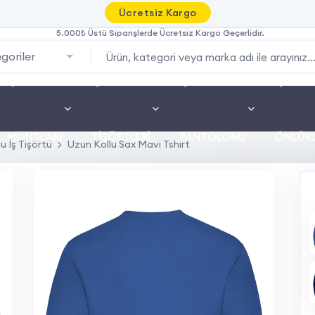
Ücretsiz Kargo
5.000₺ Üstü Siparişlerde Ücretsiz Kargo Geçerlidir.
goriler
İŞ
İŞ
İŞ
İŞ
MONTLARI
TIŞÖRTLERI
PANTOLONU
ÖNLÜKL
u İş Tişörtü
Uzun Kollu Sax Mavi Tshirt