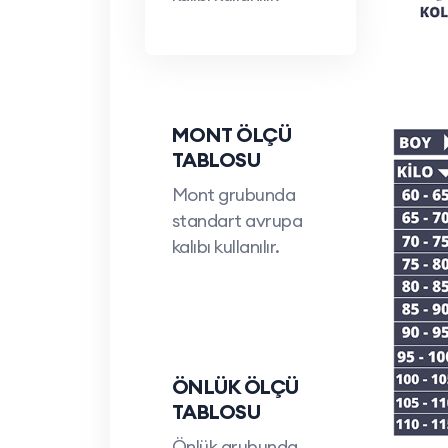
İletişim Bilgileri:
Telefon: 0212 909 19 45
WhatsApp: 0532 685 83 00
Mail:
teklif@ismarketi.com
MONT ÖLÇÜ
TABLOSU
Mont grubunda
standart avrupa
kalıbı kullanılır.
ÖNLÜK ÖLÇÜ
TABLOSU
Önlük grubunda