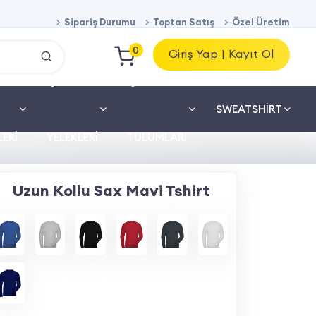
Sipariş Durumu
Toptan Satış
Özel Üretim
0
Giriş Yap | Kayıt Ol
İŞ
İŞ
SWEATSHIRT
ERI
YELEKLERI
TULUMLARI
Uzun Kollu Sax Mavi Tshirt