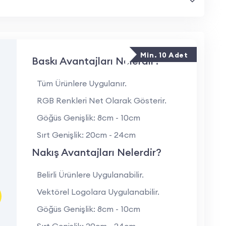
i Nelerdir?
muşak ve nefes alabilir yapı.
 ergonomik ve modern bir görünüm sunar.
Min. 10 Adet
Baskı Avantajları Nelerdir?
i bir alternatif.
ullarına uygun uzun ömürlü yapı.
Tüm Ürünlere Uygulanır.
RGB Renkleri Net Olarak Gösterir.
eya nakış ile kurumsal kimliğe uygun hale
Göğüs Genişlik: 8cm - 10cm
Sırt Genişlik: 20cm - 24cm
Alanları Nelerdir?
Nakış Avantajları Nelerdir?
 havalarda çalışanlar için konforlu ve dayanıklı
Belirli Ürünlere Uygulanabilir.
Vektörel Logolara Uygulanabilir.
alışanları için profesyonel bir çözüm sunar.
Göğüs Genişlik: 8cm - 10cm
şanlar ve saha ekipleri için ideal bir seçenektir.
Sırt Genişlik: 20cm - 24cm