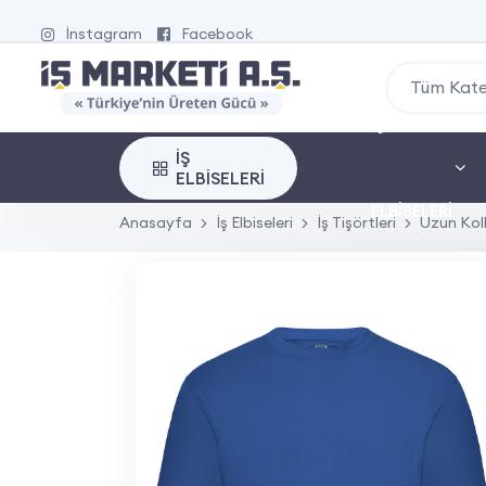
İnstagram
Facebook
Tüm Kate
İŞ
İŞ
ELBISELERI
ELBISELERI
Anasayfa
İş Elbiseleri
İş Tişörtleri
Uzun Koll