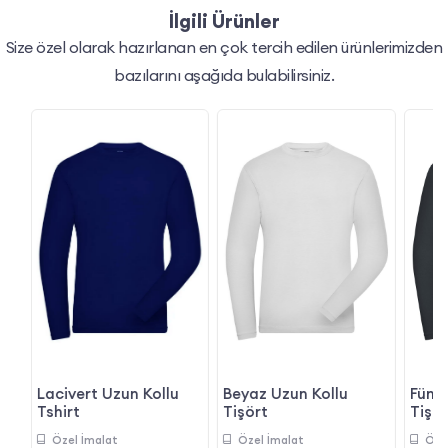
İlgili Ürünler
Size özel olarak hazırlanan en çok tercih edilen ürünlerimizden
bazılarını aşağıda bulabilirsiniz.
Beyaz Uzun Kollu
Füme
Lacivert Uzun Kollu
Tişört
Tişör
Tshirt
Özel İmalat
Öze
Özel İmalat