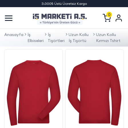
3.000₺ Üstü Ücretsiz Kargo
0
Anasayfa
İş
İş
Uzun Kollu
Uzun Kollu
Elbiseleri
Tişörtleri
İş Tişörtü
Kırmızı Tshirt