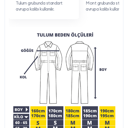
Tulum grubunda standart
Mont grubunda standa
Özelleştirme İmkânı:
Logo baskısı ve nakış
avrupa kalıbı kullanılır.
avrupa kalıbı kullanılır.
uygulamaları ile firmanıza özel hale
getirilebilir.
Minimum Sipariş Avantajı:
Toplu siparişlerde
avantajlı fiyat ve hızlı üretim garantisi
sunarız.
Hızlı Teslimat:
Siparişlerinizi zamanında
teslim ederek projelerinizin aksamamasını
önleriz.
İletişim Bilgileri:
Telefon: 0212 909 19 45
WhatsApp: 0532 685 83 00
Mail:
teklif@ismarketi.com