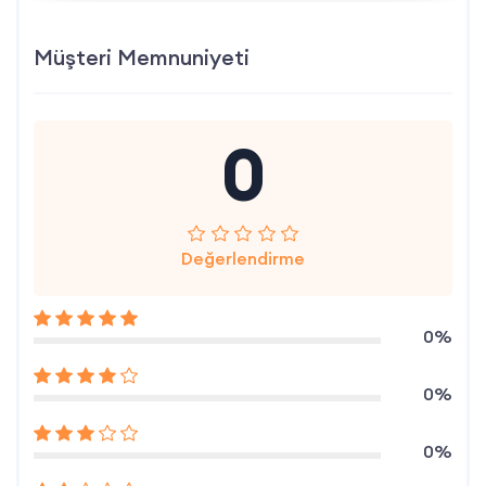
Müşteri Memnuniyeti
0
Değerlendirme
0%
0%
0%