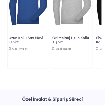
Uzun Kollu Sax Mavi
Gri Melanj Uzun Kollu
Siya
Tshirt
Tişört
Kollu
Özel İmalat
Özel İmalat
Öze
Özel İmalat & Sipariş Süreci