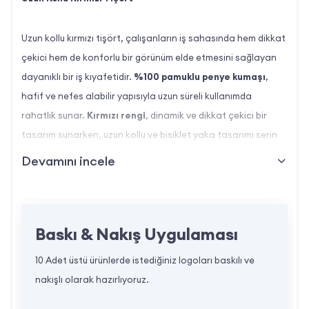
Uzun kollu kırmızı tişört, çalışanların iş sahasında hem dikkat
çekici hem de konforlu bir görünüm elde etmesini sağlayan
dayanıklı bir iş kıyafetidir.
%100 pamuklu penye kumaşı
,
hafif ve nefes alabilir yapısıyla uzun süreli kullanımda
rahatlık sunar.
Kırmızı rengi
, dinamik ve dikkat çekici bir
tasarım sunarken, uzun kollu ve bisiklet yaka tasarımı serin
havalarda koruma sağlar. Logo baskısı veya nakış ile
Devamını incele
özelleştirilebilen bu tişört, kurumsal kimliğinizi de yansıtır.
Uzun Kollu Kırmızı Tişört Özellikleri Nelerdir?
Baskı & Nakış Uygulaması
Kumaş:
%100 pamuklu penye, yumuşak ve
10 Adet üstü ürünlerde istediğiniz logoları baskılı ve
nefes alabilir yapısıyla konfor sunar.
nakışlı olarak hazırlıyoruz.
Tasarım:
Uzun kollu ve bisiklet yaka,