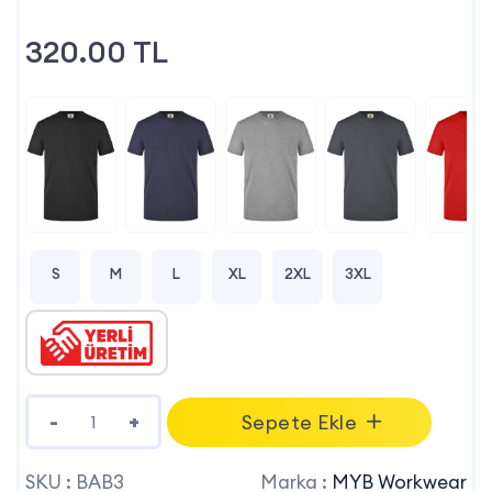
HEDİYEMİZDİR.
320.00
TL
S
M
L
XL
2XL
3XL
-
+
Sepete Ekle
SKU :
BAB3
Marka :
MYB Workwear