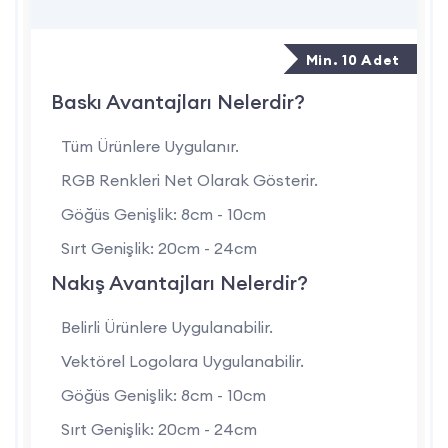
Baskı Uygulaması: Göğüs, sırt veya kol kısmına özel firma
logosu
Min. 10 Adet
Konfor: Ter emici, nefes alabilir ve uzun ömürlü yapı
Baskı Avantajları Nelerdir?
Tüm Ürünlere Uygulanır.
Kullanım Alanları
RGB Renkleri Net Olarak Gösterir.
Ofis içi ve saha çalışmaları
Göğüs Genişlik: 8cm - 10cm
Tanıtım, fuar ve etkinliklerde personel kıyafeti
Sırt Genişlik: 20cm - 24cm
Nakış Avantajları Nelerdir?
Promosyon ve marka bilinirliği projeleri
Üretim ve depo çalışanları için kurumsal giyim
Belirli Ürünlere Uygulanabilir.
Vektörel Logolara Uygulanabilir.
Neden İş Marketi A.Ş.?
Göğüs Genişlik: 8cm - 10cm
İş Marketi A.Ş., iş kıyafetlerinde kalite, işlevsellik ve markaya
Sırt Genişlik: 20cm - 24cm
özel çözümleri bir arada sunar. Logo baskılı tişörtlerimiz,