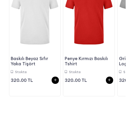
Baskılı Beyaz Sıfır
Penye Kırmızı Baskılı
Gri M
Yaka Tişört
Tshirt
Logol
Stokta
Stokta
Sto
320.00 TL
320.00 TL
320.