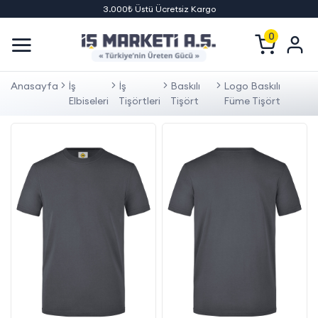
3.000₺ Üstü Ücretsiz Kargo
0
Anasayfa
İş
İş
Baskılı
Logo Baskılı
Elbiseleri
Tişörtleri
Tişört
Füme Tişört