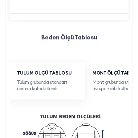
firmanıza özel renk, beden ve tasarım seçenekleriyle
hazırlanır.
Kendi üretimimiz – kalite kontrolü ve hızlı üretim süreci
Beden Ölçü Tablosu
Özelleştirme: Firma logosu, yazı ve renk uygulamaları
Minimum 100 adet sipariş avantajı
Zamanında teslimat ve yüksek müşteri memnuniyeti
TULUM ÖLÇÜ TABLOSU
MONT ÖLÇÜ TABLO
Tulum grubunda standart
Mont grubunda standa
İletişim Bilgileri
avrupa kalıbı kullanılır.
avrupa kalıbı kullanılır.
Telefon: 0212 909 19 45
WhatsApp: 0532 685 83 00
E-posta:
teklif@ismarketi.com
Firmanızın kurumsal duruşunu destekleyen füme tişört
çözümlerimiz için bizimle iletişime geçin.