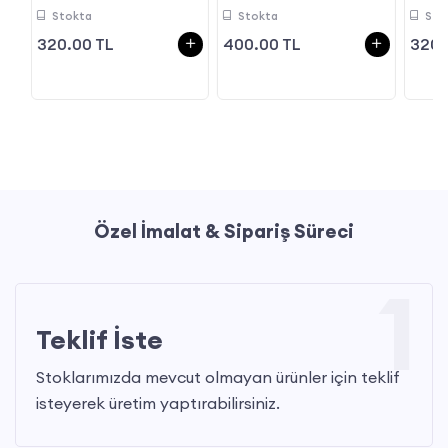
Stokta
Stokta
Sto
320.00 TL
400.00 TL
320.
Özel İmalat & Sipariş Süreci
1
Teklif İste
Stoklarımızda mevcut olmayan ürünler için teklif
isteyerek üretim yaptırabilirsiniz.