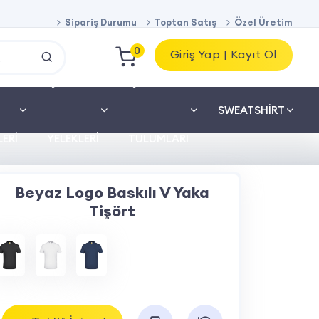
Sipariş Durumu
Toptan Satış
Özel Üretim
0
Giriş Yap | Kayıt Ol
İŞ
İŞ
SWEATSHIRT
ERI
YELEKLERI
TULUMLARI
Beyaz Logo Baskılı V Yaka
Tişört