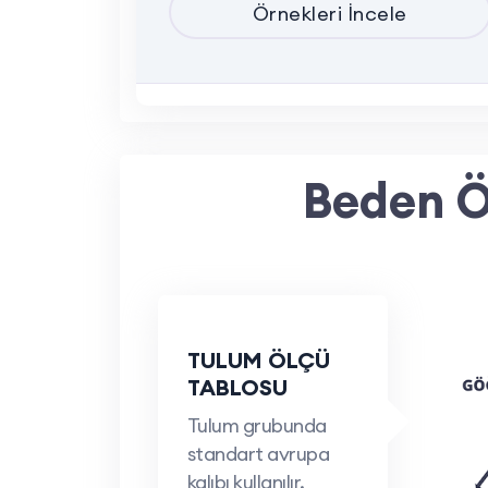
Örnekleri İncele
Kurumsal projeler için özelleştirilebili
Minimum 100 adet siparişle, istediğini
yapılmaktadır. Firmaya özel profesyonel
Beden Ö
TULUM ÖLÇÜ
TABLOSU
Tulum grubunda
standart avrupa
kalıbı kullanılır.