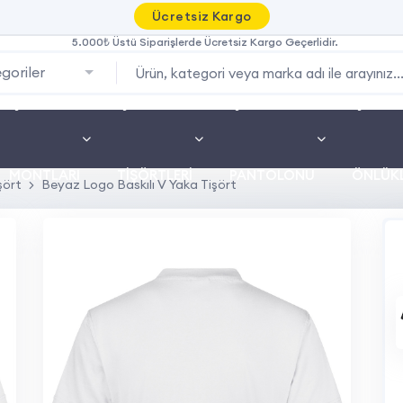
Ücretsiz Kargo
5.000₺ Üstü Siparişlerde Ücretsiz Kargo Geçerlidir.
goriler
İŞ
İŞ
İŞ
İŞ
MONTLARI
TIŞÖRTLERI
PANTOLONU
ÖNLÜKL
şört
Beyaz Logo Baskılı V Yaka Tişört