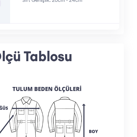
r
z logoda ve renk detaylarında özel üretim
 çözümler için bizimle iletişime geçebilirsiniz.
lçü Tablosu