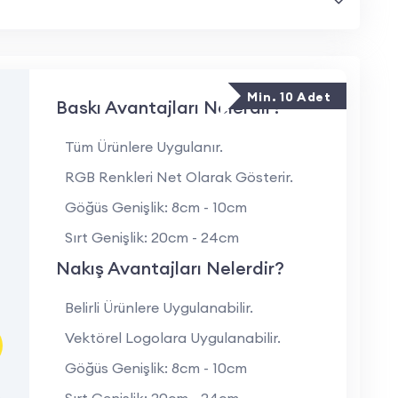
k-polyester karışımlı kumaşı sayesinde gün
yla terlemeyi önler.
sarım kurallarına uygun şekilde konumlandırılır.
Min. 10 Adet
labilir.
Baskı Avantajları Nelerdir?
Tüm Ürünlere Uygulanır.
RGB Renkleri Net Olarak Gösterir.
Göğüs Genişlik: 8cm - 10cm
Sırt Genişlik: 20cm - 24cm
umaş
Nakış Avantajları Nelerdir?
seçenekleri
Belirli Ürünlere Uygulanabilir.
Vektörel Logolara Uygulanabilir.
2XL – 3XL
Göğüs Genişlik: 8cm - 10cm
p
Sırt Genişlik: 20cm - 24cm