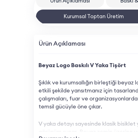
Ürün Açıklaması
Baskı &
Kurumsal Toptan Üretim
Ürün Açıklaması
Beyaz Logo Baskılı V Yaka Tişört
Şıklık ve kurumsallığın birleştiği beyaz 
etkili şekilde yansıtmanız için tasarlan
çalışmaları, fuar ve organizasyonlarda
temsil gücüyle öne çıkar.
V yaka detayı sayesinde klasik bisiklet
görünüm sunar. Beyaz zemin üzerine yap