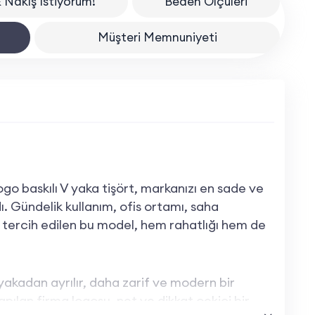
 Nakış İstiyorum!
Beden Ölçüleri
Müşteri Memnuniyeti
logo baskılı V yaka tişört, markanızı en sade ve
dı. Gündelik kullanım, ofis ortamı, saha
 tercih edilen bu model, hem rahatlığı hem de
 yakadan ayrılır, daha zarif ve modern bir
ılan firma logosu, net ve dikkat çekici bir