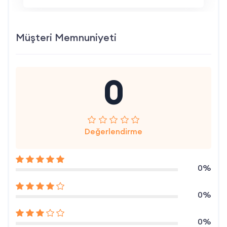
Müşteri Memnuniyeti
0
Değerlendirme
0%
0%
0%