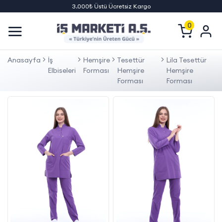
3.000₺ Üstü Ücretsiz Kargo
0
Anasayfa
İş
Hemşire
Tesettür
Lila Tesettür
Elbiseleri
Forması
Hemşire
Hemşire
Forması
Forması