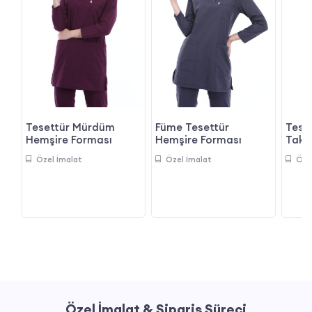
Tesettür Mürdüm
Füme Tesettür
Tese
Hemşire Forması
Hemşire Forması
Takım
Özel İmalat
Özel İmalat
Öze
Özel İmalat & Sipariş Süreci