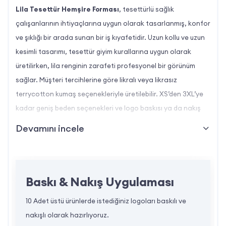
Lila Tesettür Hemşire Forması
, tesettürlü sağlık
çalışanlarının ihtiyaçlarına uygun olarak tasarlanmış, konfor
ve şıklığı bir arada sunan bir iş kıyafetidir. Uzun kollu ve uzun
kesimli tasarımı, tesettür giyim kurallarına uygun olarak
üretilirken, lila renginin zarafeti profesyonel bir görünüm
sağlar. Müşteri tercihlerine göre likralı veya likrasız
terrycotton kumaş seçenekleriyle üretilebilir. XS’den 3XL’ye
kadar geniş beden seçenekleri ve logo baskısı ya da nakış
imkanıyla özelleştirilebilir. Minimum sipariş adedi 100’dür.
Devamını incele
Lila Tesettür Hemşire Forması Özellikleri
Kumaş Türü:
Baskı & Nakış Uygulaması
Likralı Terrycotton:
Esnek yapısıyla rahat
10 Adet üstü ürünlerde istediğiniz logoları baskılı ve
ve kolay hareket imkanı sunar.
nakışlı olarak hazırlıyoruz.