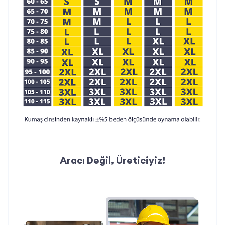
Telefon:
0212 909 19 45
WhatsApp Müşteri Hattı:
0532 685 83 00
E-posta:
teklif@ismarketi.com
Aracı Değil, Üreticiyiz!