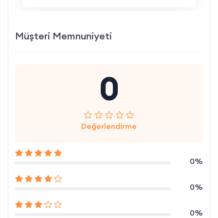
Müşteri Memnuniyeti
0
Değerlendirme
0%
0%
0%