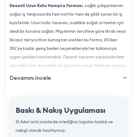
Desenli Uzun Kollu Hemşire Forması
, sağlık çalışanlarının
yoğun iş temposunda hem konfor hem de şıklık sunan bir iş
kıyafetidir. Uzun kollu tasarımı, özellikle soğuk ortamlar için
ideal bir koruma sağlar. Müşterinin tercihine göre likralı veya
likrasız terrycotton kumaştan üretilen bu forma, XS’den
3XL’ye kadar geniş beden seçenekleriyle her kullanıcıya
uygun şekilde hazırlanabilir. Desenli tasarımı sayesinde hem
işlevsellik hem de estetik bir görünüm sunar. Minimum sipariş
adedi 100’dür ve firma logosu baskı veya nakış yöntemiyle
Devamını incele
forma üzerine uygulanabilir.
Desenli Uzun Kollu Hemşire Forması Özellikleri
Baskı & Nakış Uygulaması
Kumaş Türü:
10 Adet üstü ürünlerde istediğiniz logoları baskılı ve
Likralı Terrycotton:
Esnek yapısıyla
nakışlı olarak hazırlıyoruz.
hareket özgürlüğü sağlar.