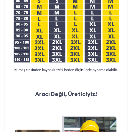
İletişim Bilgilerimiz
Telefon:
0212 909 19 45
WhatsApp Müşteri Hattı:
0532 685 83 00
E-posta:
teklif@ismarketi.com
Aracı Değil, Üreticiyiz!