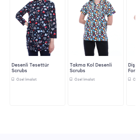
Desenli Tesettür
Takma Kol Desenli
Diş D
Scrubs
Scrubs
Form
Özel İmalat
Özel İmalat
Öze