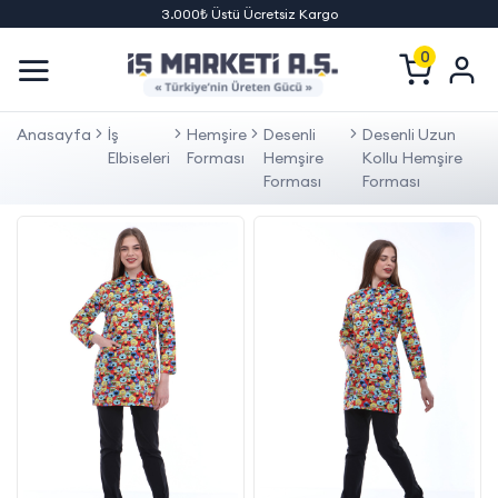
3.000₺ Üstü Ücretsiz Kargo
0
Anasayfa
İş
Hemşire
Desenli
Desenli Uzun
Elbiseleri
Forması
Hemşire
Kollu Hemşire
Forması
Forması