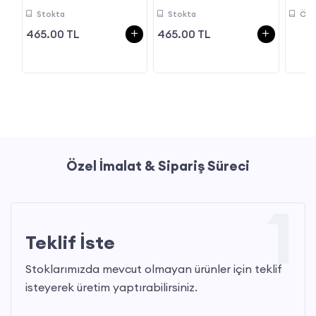
Stokta
Stokta
Öze
465.00 TL
465.00 TL
Özel İmalat & Sipariş Süreci
1
Teklif İste
Stoklarımızda mevcut olmayan ürünler için teklif
isteyerek üretim yaptırabilirsiniz.