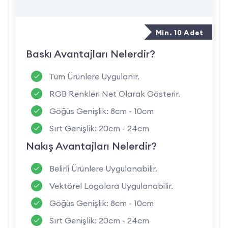
eder.
Özelleştirme İmkânı:
Logo baskısı ve nakış
Min. 10 Adet
uygulamaları ile kurumsal ihtiyaçlara uygun
hale getirilebilir.
Baskı Avantajları Nelerdir?
Dayanıklı ve Rahat:
İş ortamında uzun
Tüm Ürünlere Uygulanır.
ömürlü bir kullanım için ideal, aynı zamanda
günlük aktivitelerde de kullanıma uygundur.
RGB Renkleri Net Olarak Gösterir.
Göğüs Genişlik: 8cm - 10cm
Lacivert Sweatshirt Kullanım Alanları Nelerdir?
Sırt Genişlik: 20cm - 24cm
Nakış Avantajları Nelerdir?
İş Yerleri:
Açık hava veya üretim alanlarında
çalışanlar için dayanıklı ve konforlu bir
Belirli Ürünlere Uygulanabilir.
seçenektir.
Vektörel Logolara Uygulanabilir.
Kurumsal Promosyonlar:
Şirketlerin
Göğüs Genişlik: 8cm - 10cm
müşterilerine veya çalışanlarına özel olarak
tasarlanabilir.
Sırt Genişlik: 20cm - 24cm