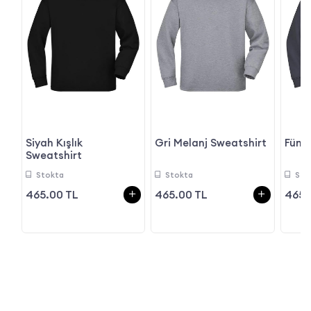
t
Siyah Kışlık
Gri Melanj Sweatshirt
Füme
Sweatshirt
Stokta
Stokta
Sto
465.00 TL
465.00 TL
465.