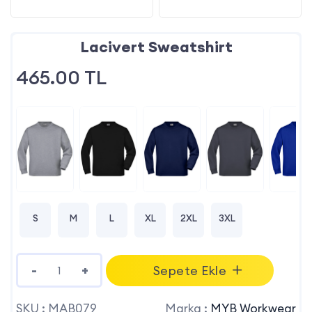
Lacivert Sweatshirt
465.00
TL
S
M
L
XL
2XL
3XL
-
+
Sepete Ekle
SKU :
MAB079
Marka :
MYB Workwear