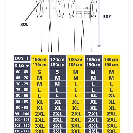
Özelleştirme Seçenekleri:
Logo baskısı ve
nakış uygulamaları ile firmanıza özel hale
getirilebilir.
Minimum Sipariş Miktarı:
Toplu siparişlerde
avantajlı fiyatlar ve hızlı üretim imkânı
sunuyoruz.
Hızlı Teslimat:
Siparişlerinizi zamanında
teslim ederek iş süreçlerinizi destekliyoruz.
İletişim Bilgileri:
Telefon: 0212 909 19 45
WhatsApp: 0532 685 83 00
Mail:
teklif@ismarketi.com