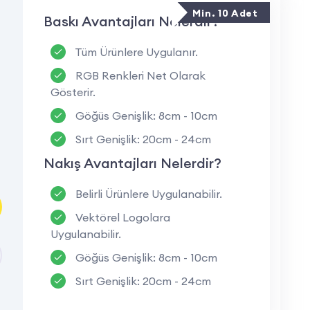
ern bir görünüm sunar.
Min. 10 Adet
Baskı Avantajları Nelerdir?
boyu konforlu bir kullanım sağlar.
 baskı veya nakış yöntemiyle sweatshirt'e
Tüm Ürünlere Uygulanır.
RGB Renkleri Net Olarak
günlük bedenden yarım beden büyük
Gösterir.
r.
Göğüs Genişlik: 8cm - 10cm
ve günlük yaşamda rahatlıkla tercih edilir.
Sırt Genişlik: 20cm - 24cm
öre farklı renk ve beden seçenekleriyle üretim
Nakış Avantajları Nelerdir?
Belirli Ürünlere Uygulanabilir.
ım Alanları Nelerdir?
Vektörel Logolara
Uygulanabilir.
ık ve profesyonel bir görünüm sağlar.
Göğüs Genişlik: 8cm - 10cm
lleştirilerek etkinliklerde ve promosyon
Sırt Genişlik: 20cm - 24cm