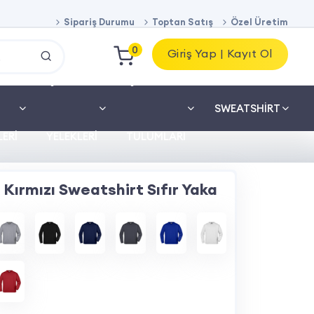
Sipariş Durumu
Toptan Satış
Özel Üretim
0
Giriş Yap | Kayıt Ol
İŞ
İŞ
SWEATSHIRT
ERI
YELEKLERI
TULUMLARI
Kırmızı Sweatshirt Sıfır Yaka