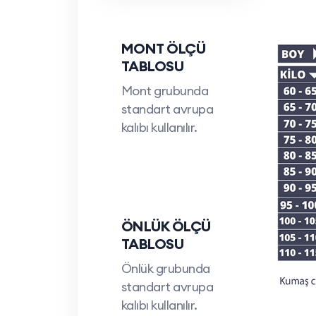
Uygun Fiyatlar:
Yüksek kaliteyi bütçe
MONT ÖLÇÜ
İletişim Bilgilerimiz:
TABLOSU
Telefon:
0212 909 19 45
Mont grubunda
WhatsApp Müşteri Hattı:
0532 685 8
standart avrupa
E-posta:
teklif@ismarketi.com
kalıbı kullanılır.
ÖNLÜK ÖLÇÜ
TABLOSU
Önlük grubunda
standart avrupa
kalıbı kullanılır.