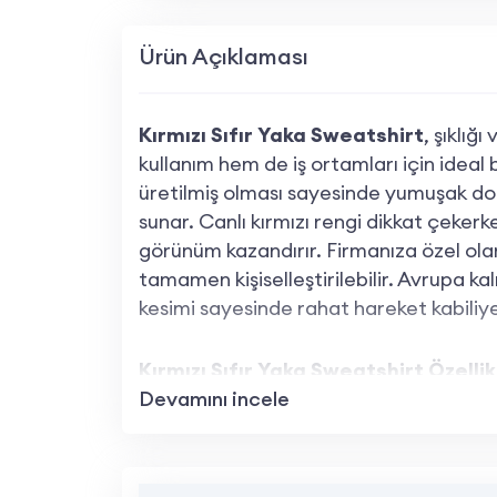
Ürün Açıklaması
Kırmızı Sıfır Yaka Sweatshirt
, şıklığ
kullanım hem de iş ortamları için ideal
üretilmiş olması sayesinde yumuşak dok
sunar. Canlı kırmızı rengi dikkat çeker
görünüm kazandırır. Firmanıza özel ola
tamamen kişiselleştirilebilir. Avrupa k
kesimi sayesinde rahat hareket kabiliye
Kırmızı Sıfır Yaka Sweatshirt Özellik
Devamını incele
%100 Pamuklu 2 İplik Kumaş:
Yumuşak
dostudur.