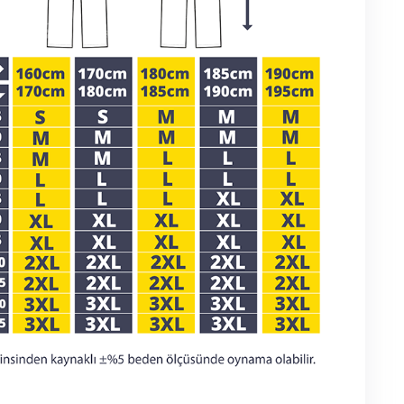
nize uygun fiyatlarla sunuyoruz.
3 00