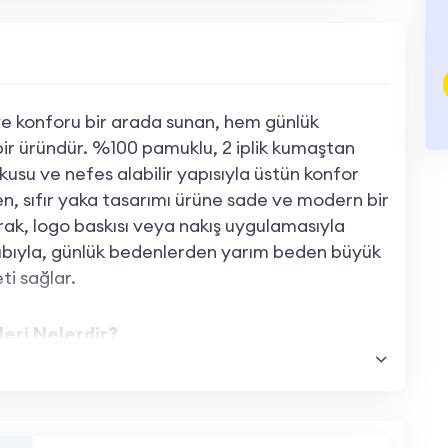
ı ve konforu bir arada sunan, hem günlük
 bir üründür. %100 pamuklu, 2 iplik kumaştan
usu ve nefes alabilir yapısıyla üstün konfor
ken, sıfır yaka tasarımı ürüne sade ve modern bir
rak, logo baskısı veya nakış uygulamasıyla
alıbıyla, günlük bedenlerden yarım beden büyük
ti sağlar.
leri Nelerdir?
 dokusu ve dayanıklılığıyla uzun ömürlüdür, cilt