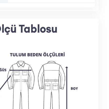
nizasyonlarda dikkat çekici bir tercih sunar.
e günlük yaşamda şıklık ve rahatlık sağlar.
ve lojistik gibi fiziksel hareket gerektiren
lçü Tablosu
eden İş Marketini Seçmelisiniz?
en Gücü sloganıyla sizlere kaliteli ve
e bizi tercih etmeniz için bazı nedenler:
ogo baskısı veya nakış uygulaması yapılabilir.
 cilt dostu ve dayanıklı 2 iplik kumaş kullanıyoruz.
e hazırlanır ve teslim edilir.
n ve renk seçenekleri sunuyoruz.
nel destek sağlıyoruz.