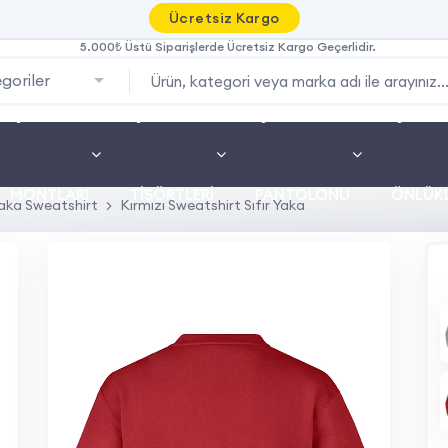
Ücretsiz Kargo
5.000₺ Üstü Siparişlerde Ücretsiz Kargo Geçerlidir.
goriler
İŞ
İŞ
İŞ
İŞ
MONTLARI
TIŞÖRTLERI
PANTOLONU
ÖNLÜKL
Yaka Sweatshirt
Kırmızı Sweatshirt Sıfır Yaka