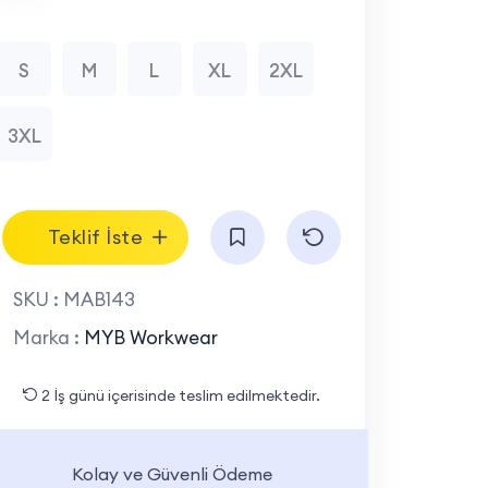
S
M
L
XL
2XL
3XL
Teklif İste
SKU :
MAB143
Marka :
MYB Workwear
2 İş günü içerisinde teslim edilmektedir.
Kolay ve Güvenli Ödeme