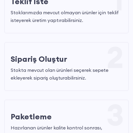
Teklif İste
Düşme sırasında kinetik enerjiyi absorbe ederek, darbeyi azaltır ve
Stoklarımızda mevcut olmayan ürünler için teklif
yaralanma riskini düşürür.
isteyerek üretim yaptırabilirsiniz.
Emniyet Halatları:
2
İş güvenliği kemeri ile birlikte kullanılan bu halatlar, ek koruma sağlar
ve yüksekten düşme riskine karşı destek olur.
Sipariş Oluştur
İskele Emniyet Kemeri:
Stokta mevcut olan ürünleri seçerek sepete
Özellikle iskele üzerinde çalışan işçilerin güvenliği için tasarlanmış
ekleyerek sipariş oluşturabilirsiniz.
özel modellerdir.
3
Çift Lanyard Sistemleri:
Geniş çalışma alanlarında, ek bağlantı noktalarıyla daha fazla
Paketleme
hareket özgürlüğü ve ekstra koruma sunar.
Hazırlanan ürünler kalite kontrol sonrası,