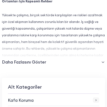
Ortamları İçin Kapsamlı Rehber
Yüksekte çalışma, birçok sektörde karşılaşılan ve riskleri azaltmak
için özel ekipman kullanımını zorunlu kılan bir alandır. İş sağlığı ve
güvenliği kapsamında, çalışanların yüksek noktalarda düşme veya
yaralanma riskine karşı korunması için tasarlanan yüksekte çalışma
ekipmanları, hem bireysel hem de kolektif güvenlik açısından hayati
öneme sahiptir. Bu rehberde, yüksekte çalışma ekipmanlarının
tanımından çeşitlerine, özelliklerinden satın alma kriterlerine kadar
Daha Fazlasını Göster
tüm detayları bulabilirsiniz.
Yüksekte Çalışma Ekipmanları Nedir?
Alt Kategoriler
Yüksekte çalışma ekipmanları, yüksek ve tehlikeli noktalarda
çalışan kişilerin düşme, çarpma veya diğer kazalardan korunmasını
Kafa Koruma
sağlayan donanımlardır. Bu ekipmanlar, yapı işlerinden bakım ve