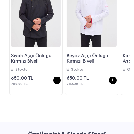
çı
Siyah Aşçı Önlüğü
Beyaz Aşçı Önlüğü
Kahv
Kırmızı Biyeli
Kırmızı Biyeli
Aşçı
Stokta
Stokta
Öze
650.00 TL
650.00 TL
750.00 TL
750.00 TL
Özel İmalat & Sipariş Süreci