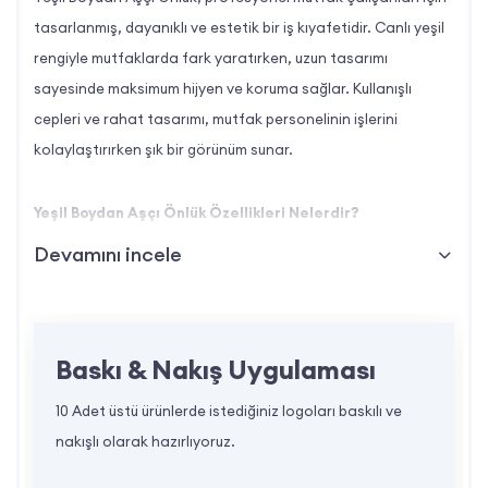
tasarlanmış, dayanıklı ve estetik bir iş kıyafetidir. Canlı yeşil
rengiyle mutfaklarda fark yaratırken, uzun tasarımı
sayesinde maksimum hijyen ve koruma sağlar. Kullanışlı
cepleri ve rahat tasarımı, mutfak personelinin işlerini
kolaylaştırırken şık bir görünüm sunar.
Yeşil Boydan Aşçı Önlük Özellikleri Nelerdir?
Yeşil Boydan Aşçı Önlük, profesyonellerin ihtiyaçlarını
Devamını incele
karşılamak için tasarlanmıştır. İşte bu ürünün dikkat çeken
özellikleri:
Baskı & Nakış Uygulaması
Malzeme Kalitesi:
Polyester ve pamuk karışımı kumaşı,
aşınmalara karşı dayanıklı ve uzun ömürlüdür.
10 Adet üstü ürünlerde istediğiniz logoları baskılı ve
Boydan Tasarım:
Uzun yapısıyla vücudu tamamen kaplar,
nakışlı olarak hazırlıyoruz.
giysilerin temiz kalmasını sağlar ve hijyeni artırır.