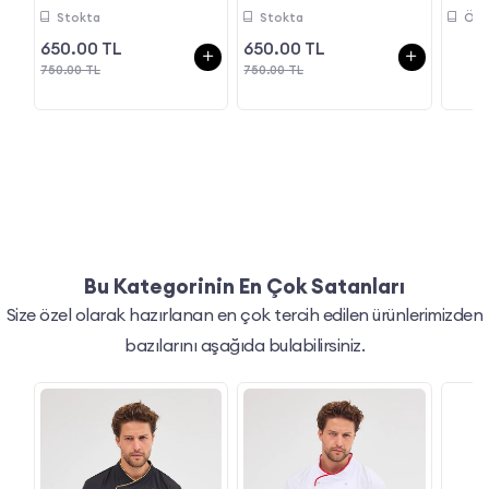
Stokta
Stokta
Öze
650.00 TL
650.00 TL
750.00 TL
750.00 TL
Bu Kategorinin En Çok Satanları
Size özel olarak hazırlanan en çok tercih edilen ürünlerimizden
bazılarını aşağıda bulabilirsiniz.