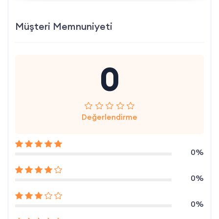
Müşteri Memnuniyeti
0
Değerlendirme
0%
0%
0%