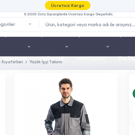
Ücretsiz Kargo
5.000₺ Üstü Siparişlerde Ücretsiz Kargo Geçerlidir.
goriler
İŞ
İŞ
İŞ
İŞ
MONTLARI
TIŞÖRTLERI
PANTOLONU
ÖNLÜKL
ş Kıyafetleri
Yazlık İşçi Takımı