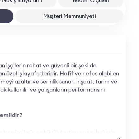
 Nakış İstiyorum!
Beden Ölçüleri
Müşteri Memnuniyeti
an işçilerin rahat ve güvenli bir şekilde
n özel iş kıyafetleridir. Hafif ve nefes alabilen
eyi azaltır ve serinlik sunar. İnşaat, tarım ve
k kullanılır ve çalışanların performansını
emlidir?
lışan işçilerin en büyük kurtarıcısıdır. İşçilerin