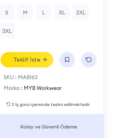
S
M
L
XL
2XL
3XL
Teklif İste
SKU :
MAB163
Marka :
MYB Workwear
2 İş günü içerisinde teslim edilmektedir.
Kolay ve Güvenli Ödeme