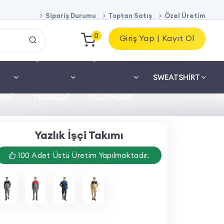
Sipariş Durumu
Toptan Satış
Özel Üretim
0
Giriş Yap | Kayıt Ol
İŞ
İŞ
SWEATSHIRT
ERI
YELEKLERI
TULUMLARI
Yazlık İşçi Takımı
100 Adet Üstü Üretim Yapılmaktadır.