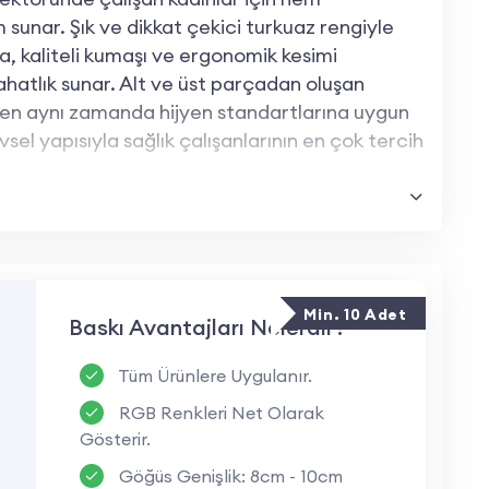
sunar. Şık ve dikkat çekici turkuaz rengiyle
 kaliteli kumaşı ve ergonomik kesimi
hatlık sunar. Alt ve üst parçadan oluşan
en aynı zamanda hijyen standartlarına uygun
vsel yapısıyla sağlık çalışanlarının en çok tercih
ikleri Nelerdir?
umaş, nefes alabilir ve terletmeyen yapısıyla
Min. 10 Adet
Baskı Avantajları Nelerdir?
ngi, profesyonel bir görünüm sunar ve lekeleri
Tüm Ürünlere Uygulanır.
RGB Renkleri Net Olarak
ünü destekleyen özel kesimi, uzun saatler süren
Gösterir.
Göğüs Genişlik: 8cm - 10cm
sağlık sektörünün gereksinimlerini karşılayacak