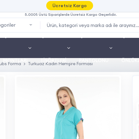
Ücretsiz Kargo
5.000₺ Üstü Siparişlerde Ücretsiz Kargo Geçerlidir.
goriler
İŞ
İŞ
İŞ
İŞ
MONTLARI
TIŞÖRTLERI
PANTOLONU
ÖNLÜKL
ubs Forma
Turkuaz Kadın Hemşire Forması