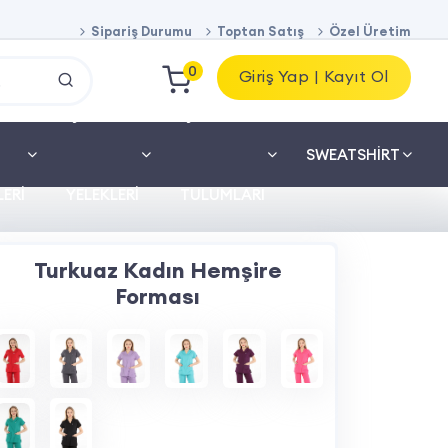
Sipariş Durumu
Toptan Satış
Özel Üretim
0
Giriş Yap | Kayıt Ol
İŞ
İŞ
SWEATSHIRT
ERI
YELEKLERI
TULUMLARI
Turkuaz Kadın Hemşire
Forması