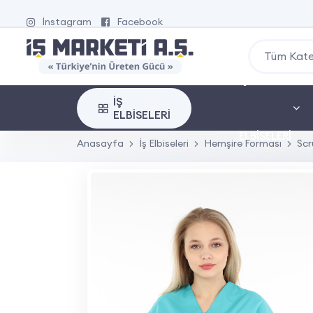
İnstagram
Facebook
Tüm Kate
İŞ
İŞ
ELBISELERI
ELBISELERI
Anasayfa
İş Elbiseleri
Hemşire Forması
Scr