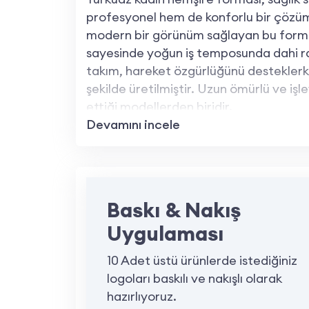
profesyonel hem de konforlu bir çözüm 
modern bir görünüm sağlayan bu forma,
sayesinde yoğun iş temposunda dahi ra
takım, hareket özgürlüğünü desteklerk
şekilde üretilmiştir. Uzun ömürlü ve işle
ettiği modellerden biridir.
Devamını incele
Turkuaz Kadın Hemşire Forması Özell
Yüksek Kaliteli Kumaş:
Terrycotton k
gün boyu konfor sağlar.
Baskı & Nakış
Şık Turkuaz Renk:
Göz alıcı turkuaz re
Uygulaması
gizlemede avantaj sağlar.
10 Adet üstü ürünlerde istediğiniz
Ergonomik Tasarım:
Hareket özgürlüğ
logoları baskılı ve nakışlı olarak
işlerde bile rahatlık sunar.
hazırlıyoruz.
Anti-bakteriyel ve Hijyenik:
Kumaşı, 