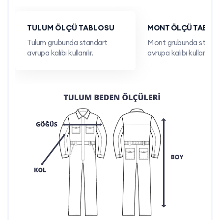
Turkuaz Fileli Mühendis Yeleği için Neden İş Marketini
TULUM ÖLÇÜ TABLOSU
MONT ÖLÇÜ TABLO
Seçmelisin?
Tulum grubunda standart
Mont grubunda standa
avrupa kalıbı kullanılır.
avrupa kalıbı kullanılır.
İş Marketi A.Ş.,
Türkiye’nin Üreten Gücü
olarak iş güvenliği
ürünlerinde yüksek kalite ve müşteri memnuniyetine önem
verir. Turkuaz fileli mühendis yeleği modellerimiz, kurumsal
ihtiyaçlarınıza uygun olarak özelleştirilebilir.
Kendi Üretimimiz:
Hafif, dayanıklı ve
ergonomik tasarımlar sunarız.
Özelleştirme Seçenekleri:
Logo baskısı ve
nakış uygulamaları ile firmanıza özel hale
getirilebilir.
Minimum Sipariş Avantajı:
Toplu siparişlerde
avantajlı fiyat ve hızlı üretim garantisi