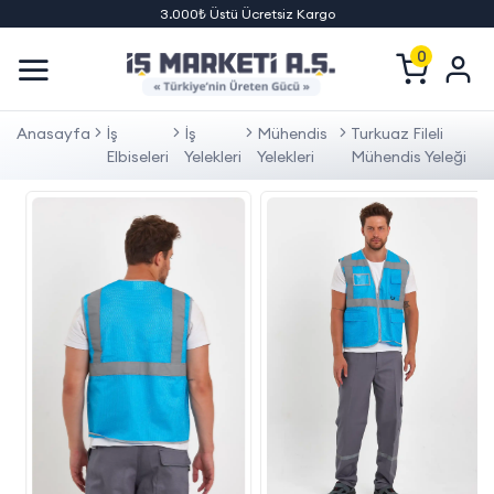
3.000₺ Üstü Ücretsiz Kargo
0
Anasayfa
İş
İş
Mühendis
Turkuaz Fileli
Elbiseleri
Yelekleri
Yelekleri
Mühendis Yeleği