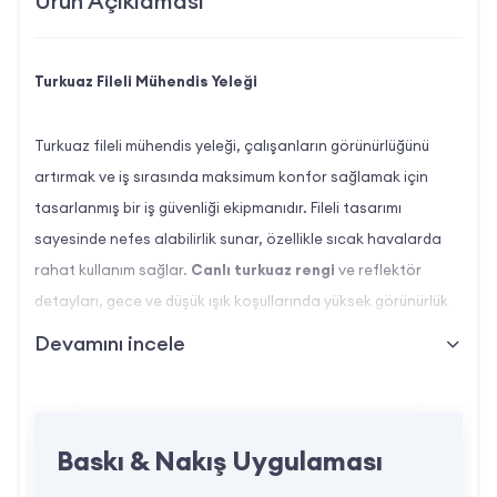
Ürün Açıklaması
Turkuaz Fileli Mühendis Yeleği
Turkuaz fileli mühendis yeleği, çalışanların görünürlüğünü
artırmak ve iş sırasında maksimum konfor sağlamak için
tasarlanmış bir iş güvenliği ekipmanıdır. Fileli tasarımı
sayesinde nefes alabilirlik sunar, özellikle sıcak havalarda
rahat kullanım sağlar.
Canlı turkuaz rengi
ve reflektör
detayları, gece ve düşük ışık koşullarında yüksek görünürlük
sağlar. Hafif yapısı, ergonomik tasarımı ve fonksiyonel
Devamını incele
cepleri ile hem pratik hem de dayanıklı bir üründür. Logo
baskısı uygulaması ile kurumsal ihtiyaçlara uygun şekilde
özelleştirilebilir.
Baskı & Nakış Uygulaması
Turkuaz Fileli Mühendis Yeleği Özellikleri Nelerdir?