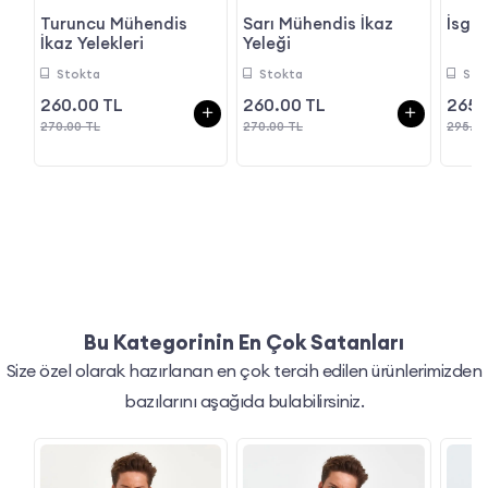
Turuncu Mühendis
Sarı Mühendis İkaz
İsg Y
İkaz Yelekleri
Yeleği
Stokta
Stokta
Sto
260.00 TL
260.00 TL
265.
270.00 TL
270.00 TL
295.00
Bu Kategorinin En Çok Satanları
Size özel olarak hazırlanan en çok tercih edilen ürünlerimizden
bazılarını aşağıda bulabilirsiniz.