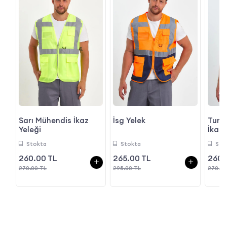
Sarı Mühendis İkaz
İsg Yelek
Turu
Yeleği
İkaz 
Stokta
Stokta
Sto
260.00 TL
265.00 TL
260.
270.00 TL
295.00 TL
270.00