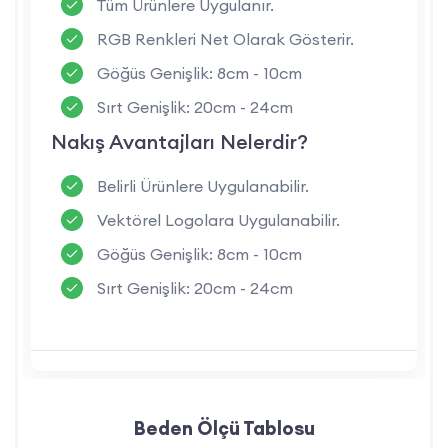
Tüm Ürünlere Uygulanır.
çalışmalarında soğuk ve rüzgara karşı üstün
koruma sunar.
RGB Renkleri Net Olarak Gösterir.
Sax Mavi Renk:
Profesyonel bir görünüm
Göğüs Genişlik: 8cm - 10cm
sağlayan canlı ve dikkat çekici tasarım.
Sırt Genişlik: 20cm - 24cm
Nakış Avantajları Nelerdir?
Sax Mavi Gabardin Mont Kullanım Alanları
Belirli Ürünlere Uygulanabilir.
Talaşlı İmalat:
Talaş, metal ve benzeri
Vektörel Logolara Uygulanabilir.
işlerde çalışan işçiler için idealdir.
Göğüs Genişlik: 8cm - 10cm
Ağır Sanayi:
Aşınmaya dayanıklı yapısıyla
Sırt Genişlik: 20cm - 24cm
ağır sanayi işlerinde rahatlıkla kullanılabilir.
Üretim ve Montaj:
İmalat süreçlerinde
çalışanların konforunu ve güvenliğini sağlar.
Dış Mekan Çalışmaları:
Soğuk hava
koşullarında dış sahalarda çalışanlar için
Beden Ölçü Tablosu
uygundur.