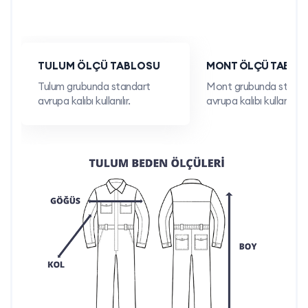
Enerji ve Altyapı Çalışmaları:
Elektrik, su ve
gaz altyapısı gibi dış mekanda yapılan işlerde
güvenilir bir seçenektir.
TULUM ÖLÇÜ TABLOSU
MONT ÖLÇÜ TABLO
Belediye Hizmetleri:
Temizlik, yol bakım ve
Tulum grubunda standart
Mont grubunda standa
saha çalışmaları için pratik bir seçenek sunar.
avrupa kalıbı kullanılır.
avrupa kalıbı kullanılır.
Sax Mavi Gabardin Mont için Neden İş Marketini
Seçmelisiniz?
İş Marketi A.Ş.
olarak, Türkiye’nin Üreten Gücü sloganıyla
dayanıklı ve özelleştirilebilir iş kıyafetleri sunuyoruz. İşte bizi
tercih etmeniz için nedenler:
Dayanıklı Malzeme:
Gabardin kumaş ve
kapitone elyaf kullanılarak uzun ömürlü
ürünler üretiyoruz.