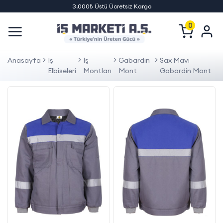
3.000₺ Üstü Ücretsiz Kargo
0
Anasayfa
İş
İş
Gabardin
Sax Mavi
Elbiseleri
Montları
Mont
Gabardin Mont