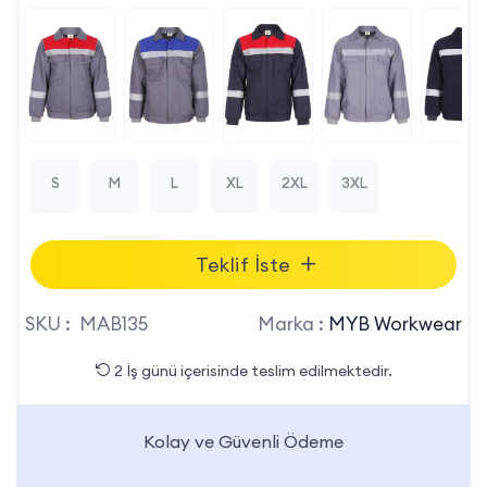
S
M
L
XL
2XL
3XL
Teklif İste
SKU :
MAB135
Marka :
MYB Workwear
2 İş günü içerisinde teslim edilmektedir.
Kolay ve Güvenli Ödeme