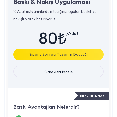
Baskı & Nakış Uygulaması
Sax Mavi Gabardin Mont Özellikleri
10 Adet üstü ürünlerde istediğiniz logoları baskılı ve
Dış Kumaş:
Yüksek dayanıklılığa sahip
nakışlı olarak hazırlıyoruz.
gabardin kumaş, aşınmaya ve zorlu iş
koşullarına karşı dirençlidir.
80₺
/Adet
İç Dolgu:
200 gram kapitone elyaf, kış
aylarında sıcaklık koruma sağlar.
Reflektör Şeritler:
Göğüs ve kollardaki 5 cm
Sipariş Sonrası Tasarım Desteği
genişliğindeki reflektörler, gece ve düşük ışıklı
ortamlarda görünürlüğü artırır.
Örnekleri İncele
Cep Detayları:
Göğüste 2 kapaklı cep ve
yanlarda torba cepler, kullanım kolaylığı
sağlar.
Min. 10 Adet
Ergonomik Tasarım:
Çalışma sırasında rahat
hareket edebilmek için tasarlanmıştır.
Baskı Avantajları Nelerdir?
Rüzgar ve Soğuk Koruması:
Dış mekan