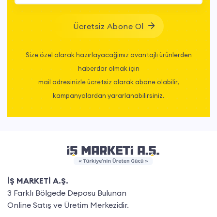
korumaya yardımcı olur.
Ücretsiz Abone Ol
Barete takılabilir kulaklıklar, yüksek gürültü ve düşen parçacık riskine
karşı çalışanların işitme sağlığını korumak için ideal bir çözümdür.
Size özel olarak hazırlayacağımız avantajlı ürünlerden
Ergonomik tasarımları, yüksek ses azaltma kapasitesi ve kolay
haberdar olmak için
entegrasyon özellikleri ile bu ürünler, riskli iş ortamlarında güvenli ve
mail adresinizle ücretsiz olarak abone olabilir,
konforlu çalışma deneyimi sağlar. Daha fazla bilgi, detaylı ürün
kampanyalardan yararlanabilirsiniz.
özellikleri ve avantajlı fiyat seçenekleri için
www.ismarketi.com’u
ziyaret ederek, işletmenize en uygun barete takılabilir kulaklık
modelini seçebilirsiniz.
İŞ MARKETİ A.Ş.
3 Farklı Bölgede Deposu Bulunan
Online Satış ve Üretim Merkezidir.