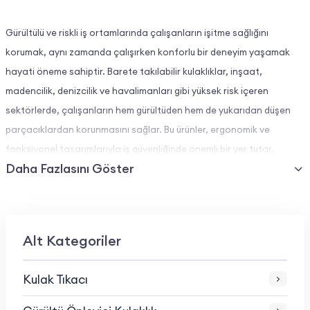
Gürültülü ve riskli iş ortamlarında çalışanların işitme sağlığını
korumak, aynı zamanda çalışırken konforlu bir deneyim yaşamak
hayati öneme sahiptir. Barete takılabilir kulaklıklar, inşaat,
madencilik, denizcilik ve havalimanları gibi yüksek risk içeren
sektörlerde, çalışanların hem gürültüden hem de yukarıdan düşen
parçacıklardan korunmasını sağlar. Bu ürünler, ergonomik ve
fonksiyonel tasarımlarıyla iş güvenliğinde önemli bir yer tutar.
Daha Fazlasını Göster
Temel Özellikler
Yüksek Ses Azaltma Performansı:
Alt Kategoriler
Barete takılabilir kulaklıklar, 34 dB’ye kadar ses engelleme
kapasitesi ile özellikle yüksek gürültü içeren iş ortamlarında etkili
Kulak Tıkacı
koruma sunar.