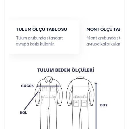
İş Marketi A.Ş.,
Türkiye’nin Üreten Gücü
olarak iş güvenliği
ekipmanlarında kaliteyi ön planda tutar. Lacivert reflektörlü
yelek modellerimiz, yüksek kalite standartlarında üretilir ve
TULUM ÖLÇÜ TABLOSU
MONT ÖLÇÜ TABLO
kurumsal ihtiyaçlarınıza göre özelleştirilebilir.
Tulum grubunda standart
Mont grubunda standa
avrupa kalıbı kullanılır.
avrupa kalıbı kullanılır.
Kendi Üretimimiz:
Dayanıklı pamuk kumaş
ve kapitone astar ile uzun ömürlü ürünler
sunarız.
Özelleştirme İmkânı:
Logo baskısı ve nakış
uygulamaları ile firmanıza özel hale
getirilebilir.
Minimum Sipariş Avantajı:
Toplu siparişlerde
avantajlı fiyat ve hızlı üretim garantisi
sunarız.
Hızlı Teslimat:
Siparişlerinizi zamanında
teslim ederek iş süreçlerinizi destekleriz.