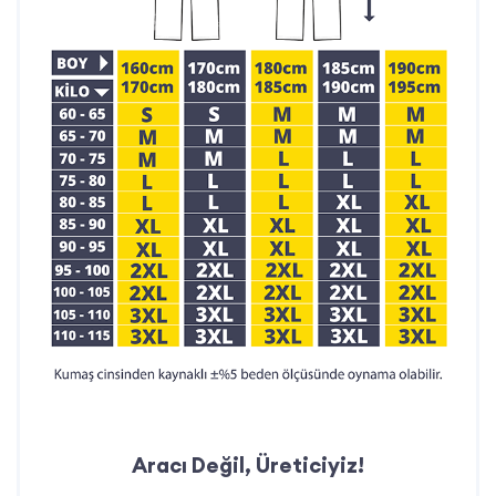
İletişim Bilgileri:
Telefon: 0212 909 19 45
WhatsApp: 0532 685 83 00
Mail:
teklif@ismarketi.com
Aracı Değil, Üreticiyiz!