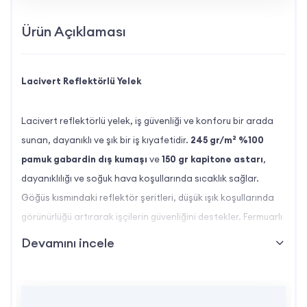
Ürün Açıklaması
Lacivert Reflektörlü Yelek
Lacivert reflektörlü yelek, iş güvenliği ve konforu bir arada
sunan, dayanıklı ve şık bir iş kıyafetidir.
245 gr/m² %100
pamuk gabardin dış kumaşı
ve
150 gr kapitone astarı
,
dayanıklılığı ve soğuk hava koşullarında sıcaklık sağlar.
Göğüs kısmındaki reflektör şeritleri, düşük ışık koşullarında
görünürlüğü artırarak işçilerin güvenliğini destekler. Fermuarlı
tasarımı ve fonksiyonel cepleriyle, sahada pratik kullanım
Devamını incele
sunar. Logo baskısıyla özelleştirilebilir yapısı sayesinde
kurumsal kimliği yansıtan profesyonel bir görünüm sağlar.