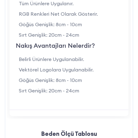
Tüm Ürünlere Uygulanır.
nakış ile firmanıza uygun hale getirilebilir.
RGB Renkleri Net Olarak Gösterir.
Lacivert Reflektörlü Yelek Kullanım Alanları Nelerdir?
Göğüs Genişlik: 8cm - 10cm
Sırt Genişlik: 20cm - 24cm
Şantiye ve İnşaat Alanları:
Çalışanların
Nakış Avantajları Nelerdir?
güvenliği ve konforu için idealdir.
Lojistik ve Depo Çalışmaları:
Hareket
Belirli Ürünlere Uygulanabilir.
kolaylığı sağlayarak iş süreçlerini destekler.
Vektörel Logolara Uygulanabilir.
Endüstriyel Alanlar:
Güvenlik standartlarına
Göğüs Genişlik: 8cm - 10cm
uygun dayanıklı bir iş kıyafetidir.
Sırt Genişlik: 20cm - 24cm
Yol ve Trafik Çalışmaları:
Reflektör şeritleri
ile çalışanların görünürlüğünü artırır.
Lacivert Reflektörlü Yelek için Neden İş Marketini
Seçmelisin?
Beden Ölçü Tablosu