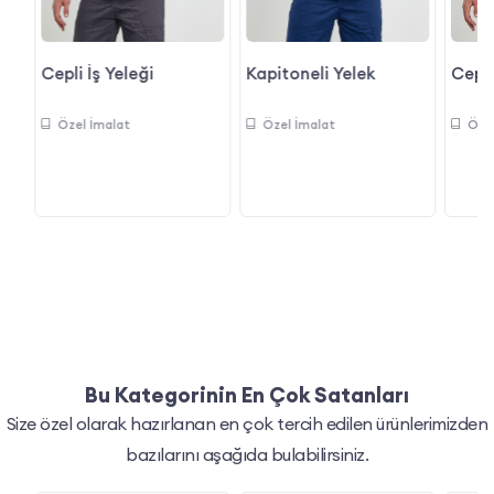
Cepli İş Yeleği
Kapitoneli Yelek
Cepli
Özel İmalat
Özel İmalat
Öze
Bu Kategorinin En Çok Satanları
Size özel olarak hazırlanan en çok tercih edilen ürünlerimizden
bazılarını aşağıda bulabilirsiniz.