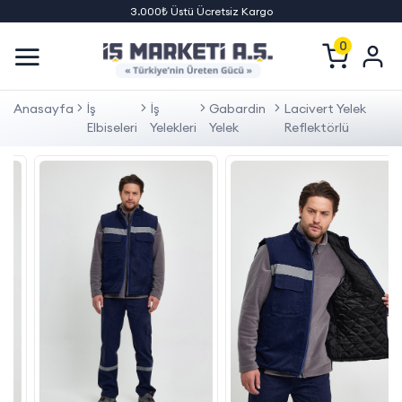
3.000₺ Üstü Ücretsiz Kargo
0
Anasayfa
İş
İş
Gabardin
Lacivert Yelek
Elbiseleri
Yelekleri
Yelek
Reflektörlü