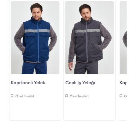
Kapitoneli Yelek
Cepli İş Yeleği
Kapit
Özel İmalat
Özel İmalat
Öze