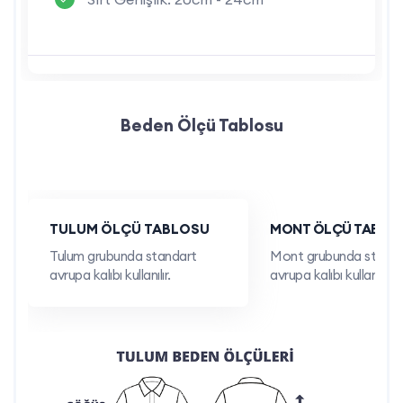
Telefon:
0212 909 19 45
WhatsApp:
0532 685 83 00
Müşteri temsilcilerimiz, ihtiyaçlarınıza en uygun çözümleri
Beden Ölçü Tablosu
sunmak için hazırdır.
Neden İş Marketi'ni Tercih Etmelisiniz?
TULUM ÖLÇÜ TABLOSU
MONT ÖLÇÜ TABLO
Yerli Üretim:
Tüm ürünlerimiz, kendi tesislerimizde, yerli
Tulum grubunda standart
Mont grubunda standa
üretim güvencesiyle üretilmektedir.
avrupa kalıbı kullanılır.
avrupa kalıbı kullanılır.
Özelleştirme Seçenekleri:
Markanızın kimliğini
yansıtacak özel baskı ve nakış uygulamaları ile ürünlerinizi
kişiselleştirebilirsiniz.
Kalite ve Dayanıklılık:
Yüksek kaliteli malzemeler ve titiz