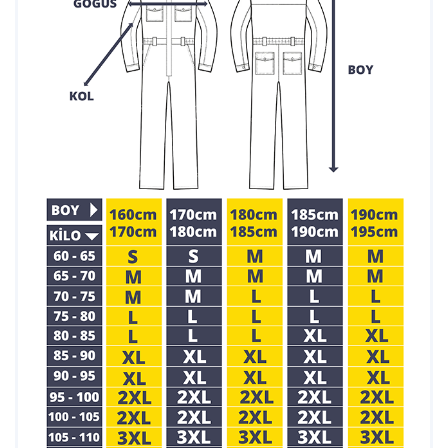
işçilik ile üretilen ürünlerimiz, uzun ömürlü kullanım sağlar.
İş Marketi olarak, müşteri memnuniyetini ve ürün kalitesini
her zaman ön planda tutuyoruz. Lacivert yağmurluk
takımlarımız, hem bireysel hem de kurumsal ihtiyaçlarınıza en
iyi şekilde cevap verecek şekilde tasarlanmıştır. Daha fazla
bilgi almak veya sipariş vermek için bizimle iletişime
geçebilirsiniz.