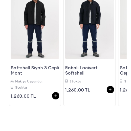
Softshell Siyah 3 Cepli
Robalı Lacivert
Soft
t
Mont
Softshell
Cepl
Nakışa Uygundur.
Stokta
Sto
Stokta
1,260.00 TL
1,26
1,260.00 TL