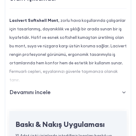
Lacivert Softshell Mont
, zorlu hava koşullarında çalışanlar
için tasarlanmış, dayanıklılık ve şıklığı bir arada sunan bir iş
kıyafetidir. Hafif ve esnek softshell kumaştan üretilmiş olan
bu mont, suya ve rüzgara karşı üstün koruma sağlar. Lacivert
rengin profesyonel görünümü, ergonomik tasarımıyla iş
ortamlarında hem konfor hem de estetik bir kullanım sunar.
Fermuarlı cepleri, eşyalarınızı güvenle taşımanıza olanak
tanır.
Devamını incele
Lacivert Softshell Mont
Özellikleri
Kumaş Türü:
Suya ve rüzgara dayanıklı, hafif
Baskı & Nakış Uygulaması
ve dayanıklı softshell kumaş.
10 Adet üstü ürünlerde istediğiniz logoları baskılı ve