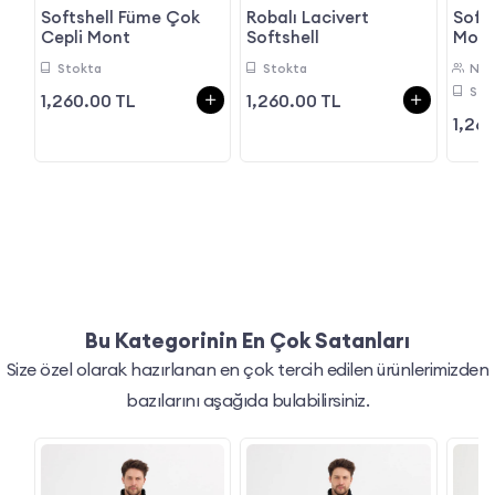
Softshell Füme Çok
Robalı Lacivert
Softs
Cepli Mont
Softshell
Mon
Stokta
Stokta
Nak
Sto
1,260.00 TL
1,260.00 TL
1,26
Bu Kategorinin En Çok Satanları
Size özel olarak hazırlanan en çok tercih edilen ürünlerimizden
bazılarını aşağıda bulabilirsiniz.