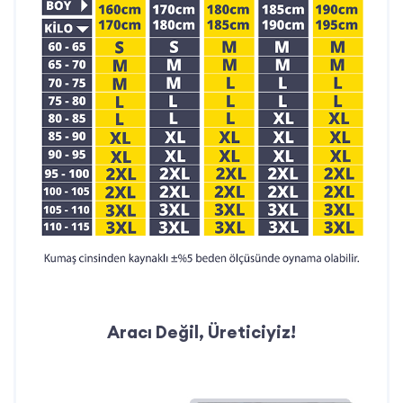
ekonomik çözümler sunuyoruz.
İletişim Bilgilerimiz
Telefon:
0212 909 19 45
WhatsApp Müşteri Hattı:
0532 685 83 00
E-posta:
teklif@ismarketi.com
Aracı Değil, Üreticiyiz!