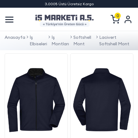
3.000₺ Üstü Ücretsiz Kargo
0
Anasayfa
İş
İş
Softshell
Lacivert
Elbiseleri
Montları
Mont
Softshell Mont