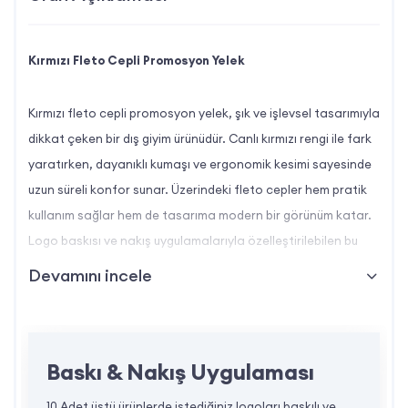
Kırmızı Fleto Cepli Promosyon Yelek
Kırmızı fleto cepli promosyon yelek, şık ve işlevsel tasarımıyla
dikkat çeken bir dış giyim ürünüdür. Canlı kırmızı rengi ile fark
yaratırken, dayanıklı kumaşı ve ergonomik kesimi sayesinde
uzun süreli konfor sunar. Üzerindeki fleto cepler hem pratik
kullanım sağlar hem de tasarıma modern bir görünüm katar.
Logo baskısı ve nakış uygulamalarıyla özelleştirilebilen bu
yelek, kurumsal tanıtımlar ve saha çalışmaları için idealdir.
Devamını incele
Kırmızı Fleto Cepli Promosyon Yelek Özellikleri Nelerdir?
Baskı & Nakış Uygulaması
Dayanıklı Dış Kumaş:
Hafif yağış ve rüzgâra
karşı koruma sağlar.
10 Adet üstü ürünlerde istediğiniz logoları baskılı ve