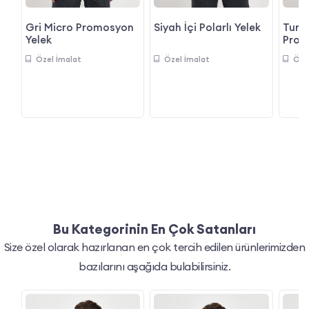
Gri Micro Promosyon
li
Siyah İçi Polarlı Yelek
Turun
Yelek
Prom
Özel İmalat
Özel İmalat
Öze
Bu Kategorinin En Çok Satanları
Size özel olarak hazırlanan en çok tercih edilen ürünlerimizden
bazılarını aşağıda bulabilirsiniz.