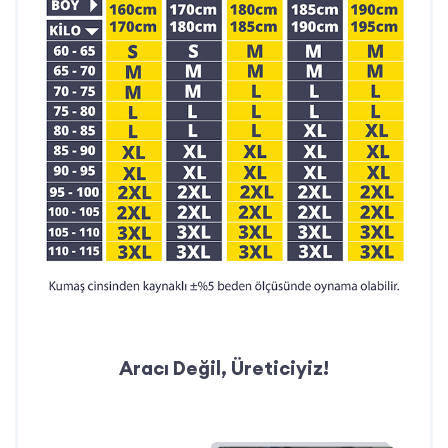
Hızlı Teslimat:
Siparişlerinizi zamanında
teslim ederek projelerinizin aksamamasını
sağlıyoruz.
İletişim Bilgileri:
Telefon: 0212 909 19 45
WhatsApp: 0532 685 83 00
Mail:
teklif@ismarketi.com
Aracı Değil, Üreticiyiz!