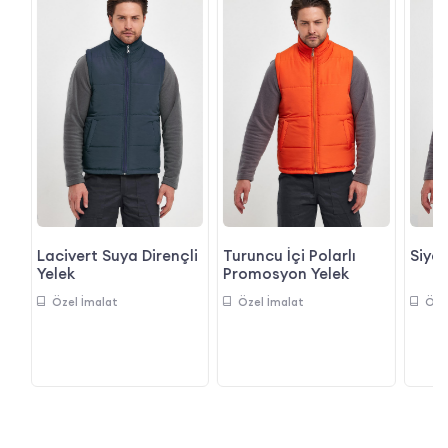
n
Lacivert Suya Dirençli
Turuncu İçi Polarlı
Siyah
Yelek
Promosyon Yelek
Özel İmalat
Özel İmalat
Öze