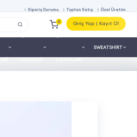
Sipariş Durumu
Toptan Satış
Özel Üretim
0
Giriş Yap | Kayıt Ol
İŞ
İŞ
SWEATSHIRT
ERI
YELEKLERI
TULUMLARI