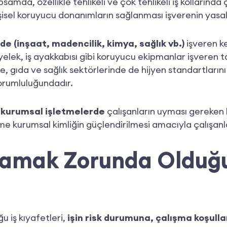
mda, özellikle tehlikeli ve çok tehlikeli iş kollarında 
kişisel koruyucu donanımların sağlanması işverenin yas
rde
(inşaat, madencilik, kimya, sağlık vb.)
işveren ke
yelek, iş ayakkabısı gibi koruyucu ekipmanlar işveren t
e, gıda ve sağlık sektörlerinde de hijyen standartlarını
sorumluluğundadır.
e
kurumsal işletmelerde
çalışanların uyması gereken 
e kurumsal kimliğin güçlendirilmesi amacıyla çalışanları
lamak Zorunda Olduğu 
 iş kıyafetleri,
işin risk durumuna, çalışma koşull