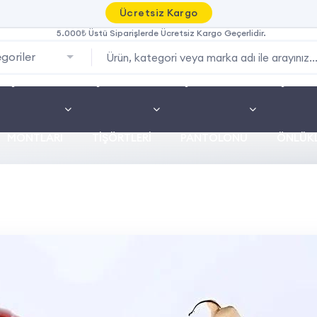
Ücretsiz Kargo
5.000₺ Üstü Siparişlerde Ücretsiz Kargo Geçerlidir.
goriler
İŞ
İŞ
İŞ
İŞ
MONTLARI
TIŞÖRTLERI
PANTOLONU
ÖNLÜKL