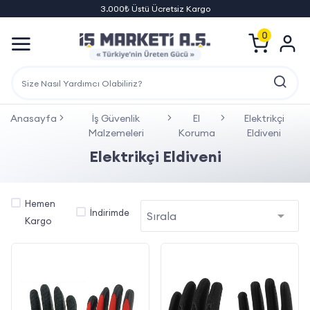
3.000₺ Üstü Ücretsiz Kargo
0
Anasayfa
İş Güvenlik
El
Elektrikçi
Malzemeleri
Koruma
Eldiveni
Elektrikçi Eldiveni
Hemen
İndirimde
Kargo