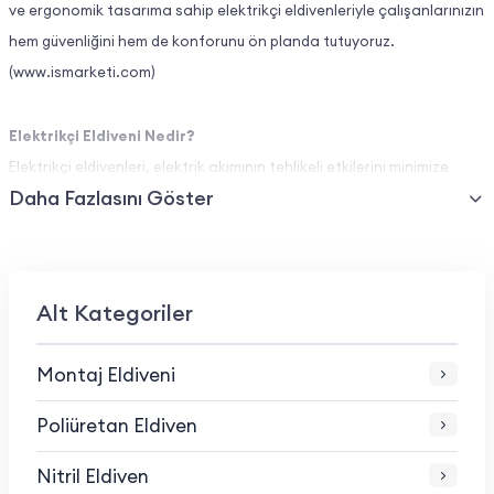
ve ergonomik tasarıma sahip elektrikçi eldivenleriyle çalışanlarınızın
hem güvenliğini hem de konforunu ön planda tutuyoruz.
(
www.ismarketi.com
)
Elektrikçi Eldiveni Nedir?
Elektrikçi eldivenleri, elektrik akımının tehlikeli etkilerini minimize
Daha Fazlasını Göster
etmek, elektrik çarpması riskini azaltmak ve aynı zamanda kesik,
delinme gibi mekanik hasarlara karşı koruma sağlamak amacıyla
üretilen özel yalıtımlı eldivenlerdir. Bu eldivenler, yüksek voltajlı işler
için gerekli yalıtım seviyesine sahip olup, antistatik ve ergonomik
Alt Kategoriler
özellikleriyle de öne çıkar.
Montaj Eldiveni
Öne Çıkan Özellikler
Poliüretan Eldiven
Yüksek Yalıtım Kapasitesi:
Elektrik akımına karşı maksimum
Nitril Eldiven
koruma sağlayan özel malzeme ve izolasyon teknolojisi ile