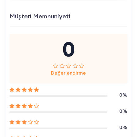
Müşteri Memnuniyeti
0
Değerlendirme
0%
0%
0%