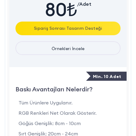
80₺
/Adet
uzun ömürlü kullanım sunar.
Firma Logosu Baskısı:
Göğüs, sırt veya kol bölümüne
isteğe bağlı olarak firma logosu baskı uygulanabilir.
Sipariş Sonrası Tasarım Desteği
Kurumsal görünümünüzü güçlendirir.
Kullanım Alanları:
Sağlık sektörü, laboratuvarlar,
Örnekleri İncele
temizlik firmaları, gıda üretim tesisleri, güzellik ve bakım
merkezleri gibi birçok alanda uygundur.
Renk ve Beden Seçenekleri:
İhtiyaca özel renk ve
Min. 10 Adet
bedenlerde üretim yapılabilir.
Baskı Avantajları Nelerdir?
İŞ MARKETİ A.Ş. güvencesiyle üretilen
baskılı uzun kollu
Tüm Ürünlere Uygulanır.
önlükler
, iş yerinizde hem çalışanlarınızın korunmasını hem
RGB Renkleri Net Olarak Gösterir.
de markanızın profesyonel temsilini sağlar.
Göğüs Genişlik: 8cm - 10cm
Sırt Genişlik: 20cm - 24cm