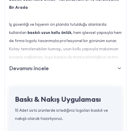
Bir Arada
İş güvenliği ve hijyenin ön planda tutulduğu alanlarda
kullanılan
baskılı uzun kollu önlük
, hem işlevsel yapısıyla hem
de firma logolu tasarımıyla profesyonel bir görünüm sunar.
Kolay temizlenebilen kumaşı, uzun kollu yapısıyla maksimum
koruma sağlarken, logo baskısı ile marka bilinirliğinizi artırır.
Devamını incele
Ürün Özellikleri:
Uzun Kollu Tasarım:
Kolları tam kapatan yapısıyla toz,
Baskı & Nakış Uygulaması
kir ve sıçramalara karşı koruma sağlar. Özellikle sağlık,
temizlik ve üretim alanlarında tercih edilir.
10 Adet üstü ürünlerde istediğiniz logoları baskılı ve
Kaliteli Kumaş:
nakışlı olarak hazırlıyoruz.
Nefes alabilir, dayanıklı ve kolay
ütülenebilir kumaştan üretilmiştir. Leke tutmayan yapısı ile