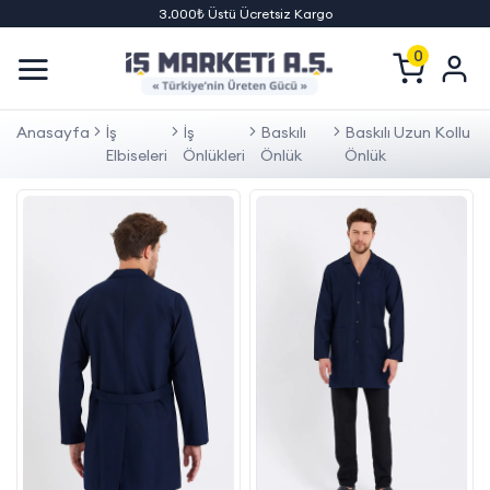
3.000₺ Üstü Ücretsiz Kargo
0
Anasayfa
İş
İş
Baskılı
Baskılı Uzun Kollu
Elbiseleri
Önlükleri
Önlük
Önlük