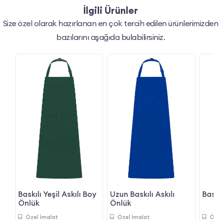
İlgili Ürünler
Size özel olarak hazırlanan en çok tercih edilen ürünlerimizden
bazılarını aşağıda bulabilirsiniz.
k
Baskılı Yeşil Askılı Boy
Uzun Baskılı Askılı
Baskı
Önlük
Önlük
Özel İmalat
Özel İmalat
Öze