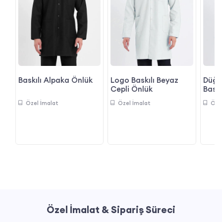
Baskılı Alpaka Önlük
Logo Baskılı Beyaz
Düğm
oy
Cepli Önlük
Baskı
Özel İmalat
Özel İmalat
Öze
Özel İmalat & Sipariş Süreci