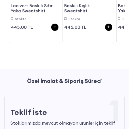
Lacivert Baskılı Sıfır
Baskılı Kışlık
Baskı
Yaka Sweatshirt
Sweatshirt
Yaka
Stokta
Stokta
Sto
445.00 TL
445.00 TL
445.
Özel İmalat & Sipariş Süreci
1
Teklif İste
Stoklarımızda mevcut olmayan ürünler için teklif