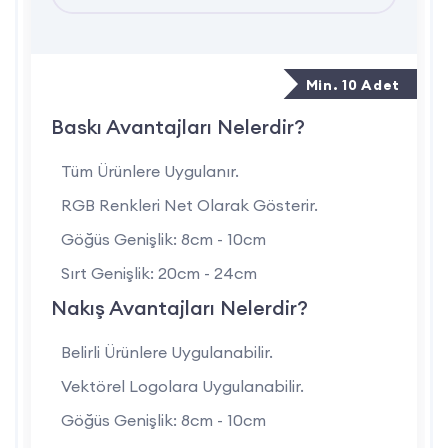
edilirken, talebe göre farklı yaka kesimleri de uygulanabilir.
2 iplik kumaş yapısı sayesinde sweatshirt, hafif yapısıyla
Min. 10 Adet
terletmez; aynı zamanda soğuk havalarda vücut ısısını
korumaya yardımcı olur. Ürün, esnekliği sayesinde rahat
Baskı Avantajları Nelerdir?
hareket imkânı sunar ve iş verimliliğini destekler.
Tüm Ürünlere Uygulanır.
RGB Renkleri Net Olarak Gösterir.
Kullanım Alanları:
Göğüs Genişlik: 8cm - 10cm
Üretim alanları
Sırt Genişlik: 20cm - 24cm
Lojistik firmaları
Nakış Avantajları Nelerdir?
Perakende mağaza çalışanları
Belirli Ürünlere Uygulanabilir.
Teknik servis ekipleri
Vektörel Logolara Uygulanabilir.
Kargo ve dağıtım personelleri
Göğüs Genişlik: 8cm - 10cm