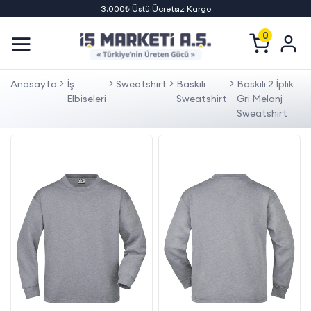
3.000₺ Üstü Ücretsiz Kargo
0
Anasayfa
İş
Sweatshirt
Baskılı
Baskılı 2 İplik
Elbiseleri
Sweatshirt
Gri Melanj
Sweatshirt