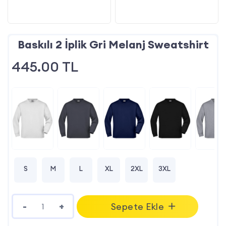
Baskılı 2 İplik Gri Melanj Sweatshirt
445.00
TL
S
M
L
XL
2XL
3XL
-
+
Sepete Ekle