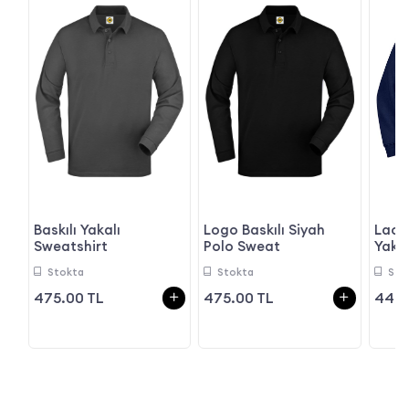
Laciv
Baskılı Yakalı
Logo Baskılı Siyah
Yaka
Sweatshirt
Polo Sweat
Sto
Stokta
Stokta
445.
475.00 TL
475.00 TL