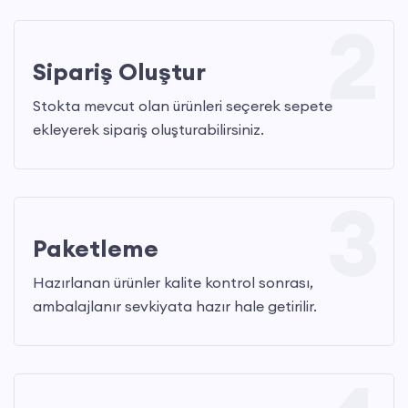
Hafiflik, Esneklik ve Nefes Alabilirlik
2
PU/PU çift katman taban, şok emilimi ile birlikte yüksek
Sipariş Oluştur
esneklik sunar; her adımda rahat hareket imkânı verir.
Stokta mevcut olan ürünleri seçerek sepete
Kaplamalı polyester kumaş iç astar, nemi hızla
ekleyerek sipariş oluşturabilirsiniz.
uzaklaştırarak ayağın kuru kalmasını sağlar ve terlemeyi
önler.
3
Bu çizme; inşaat, depo, lojistik, gıda işleme, kimya tesisleri ve
Paketleme
laboratuvar gibi pek çok sektörde profesyonel kullanım için
idealdir. Antistatik SRC tabanlı iş çizmesi ile iş güvenliğinde
Hazırlanan ürünler kalite kontrol sonrası,
bir adım önde olun, konfor ve dayanıklılığı aynı anda yaşayın.
ambalajlanır sevkiyata hazır hale getirilir.