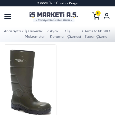
3.000₺ Üstü Ücretsiz Kargo
0
Anasayfa
İş Güvenlik
Ayak
İş
Antistatik SRC
Malzemeleri
Koruma
Çizmesi
Taban Çizme