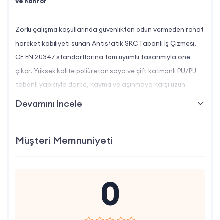
ve Konfor
Zorlu çalışma koşullarında güvenlikten ödün vermeden rahat
hareket kabiliyeti sunan Antistatik SRC Tabanlı İş Çizmesi,
CE EN 20347 standartlarına tam uyumlu tasarımıyla öne
çıkar. Yüksek kalite poliüretan saya ve çift katmanlı PU/PU
tabanlı yapısıyla darbe, kayma ve aşınmaya karşı uzun
ömürlü koruma sağlar. Aynı zamanda antistatik özellikleri ve
Devamını incele
ısı izolasyonu sayesinde hem sıcak hem de soğuk
ortamlarda ayak sağlığınızı korur.
Müşteri Memnuniyeti
Üstün Dayanıklılık ve Su Geçirmezlik
0
1.8 – 2.0 mm kalınlığında poliüretan saya, su geçirmez
kaplamasıyla dış etkenlere karşı mükemmel bariyer
oluşturur.